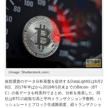
（Image: Shutterstock.com）
仮想通貨のデータ分析基盤を提供するDataLight社は6月2
8日、2017年半ばから2019年5月末までのBitcoin（BT
C）の各データを時系列でまとめ、分析を発表した。同
社はBTCの総取引高と平均トランザクション手数料、ハ
ッシュレートとブロック生成難易度、総トランザクショ