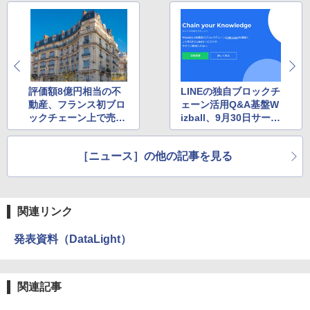
評価額8億円相当の不
LINEの独自ブロックチ
動産、フランス初ブロ
ェーン活用Q&A基盤W
ックチェーン上で売買
izball、9月30日サービ
成立——米Forbes誌
ス終了
報道
［ニュース］の他の記事を見る
関連リンク
発表資料（DataLight）
関連記事