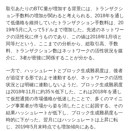
取引あたりのBTC量が増加する背景には、トランザクシ
ョン手数料の増加が関わると考えられる。2018年を通し
て低価格を維持していたトランザクション手数料は、20
19年5月に入って5ドルまで増加した。先述のネットワー
クの活性化に伴うものであり、この値は2018年1月頃と
同等だという。ここまでの分析から、総取引高、手数
料、トランザクション数はネットワークの活性状況を媒
介に、3者が密接に関係することが分かる。
一方で、ハッシュレートとブロック生成難易度は、後者
が追従する形でおよそ連動するが、ネットワークの活性
状況とは明確に連動しないようだ。ブロック生成難易度
は2018年11月に約35％低下した。これは2018年を通し
て仮想通貨の市場価格が低迷したことで、多くのマイニ
ング事業者が市場から姿を消したことに起因する。その
結果ハッシュレートが低下し、ブロック生成難易度も一
時的に下がった。翌月にはハッシュレートは上昇に転
じ、2019年5月末時点でも増加傾向にある。