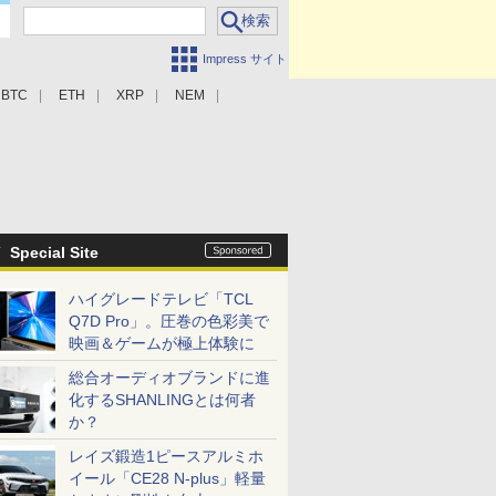
Impress サイト
BTC
ETH
XRP
NEM
Special Site
ハイグレードテレビ「TCL
Q7D Pro」。圧巻の色彩美で
映画＆ゲームが極上体験に
総合オーディオブランドに進
化するSHANLINGとは何者
か？
レイズ鍛造1ピースアルミホ
イール「CE28 N-plus」軽量