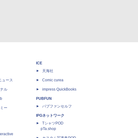
ICE
天海社
ニュース
Comic curea
ナル
impress QuickBooks
b
PUBFUN
パブファンセルフ
ミー
IPGネットワーク
TシャツPOD
pTa.shop
eractive