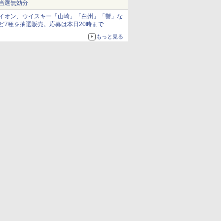
当選無効分
イオン、ウイスキー「山崎」「白州」「響」な
ど7種を抽選販売。応募は本日20時まで
もっと見る