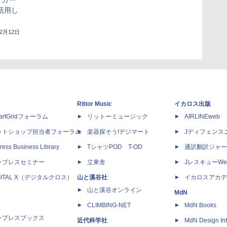
ドカー
活用し
12月12日
Rittor Music
イカロス出版
artGridフォーラム
リットーミュージック
AIRLINEweb
ットショップ担当者フォーラム
楽器探そう!デジマート
Jディフェンス
ress Business Library
TシャツPOD T-OD
通訳翻訳ジャー
ンプレスセミナー
立東舎
JレスキューWe
GITAL X（デジタルクロス）
山と溪谷社
イカロスアカデ
山と溪谷オンライン
MdN
CLIMBING-NET
MdN Books
ンプレスブックス
近代科学社
MdN Design Int