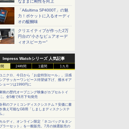
なままに剛性を向上
「A&ultima SP4000T」の魅
力！ポケットに入るオーディ
オの醍醐味
クリエイティブが作った2万
円台の“小さなピュアオーデ
ィオスピーカー”
Impress Watchシリーズ 人気記事
時間
24時間
1週間
1カ月
ユニクロ、今日から「お盆特別セール」。涼感
シアサッカーワンピース待望値下げ、撥水ギア
ショーツは1990円に
東映の歴代オープニング映像がカプセルトイ
に。全5種で8月下旬発売
令和のファミコンディスクシステム？安価に書
き換え可能なGB用「しましまディスクシステ
ム」
カルディ、オンライン限定「ネコバッグ＆タン
ブラーセット」を一般販売。7月の抽選販売の