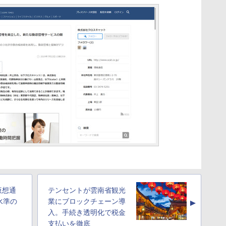
の仮想通
テンセントが雲南省観光
水準の
業にブロックチェーン導
▲
入。手続き透明化で税金
支払いを徹底