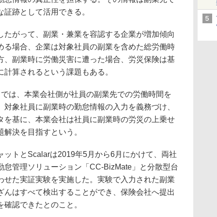
な証跡として活用できる。
したがって、副業・兼業を容認する企業が増加傾向
める場合、企業は対象社員の副業を含めた総労働時
方、副業時に労働災害に遭った場合、労災保険は基
に計算されるという課題もある。
スでは、本業会社側が社員の副業先での労働時間を
。対象社員に副業時の勤怠情報の入力を義務づけ、
タを基に、本業会社は社員に副業時の労災の上乗せ
題解決を目指すという。
トとScalarは2019年5月から6月にかけて、両社
管理ソリューション「CC-BizMate」と分散型台
組み合わせた実証実験を実施した。実験で入力された副業
ざんはすべて検出することができ、保険会社へ提出
を確認できたとのこと。