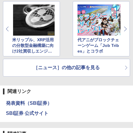
米リップル、XRP活用
代アニがブロックチェ
の分散型金融構築に向
ーンゲーム「Job Trib
け2社買収しエンジニ
es」とコラボ
アを獲得
［ニュース］の他の記事を見る
関連リンク
発表資料（SBI証券）
SBI証券 公式サイト