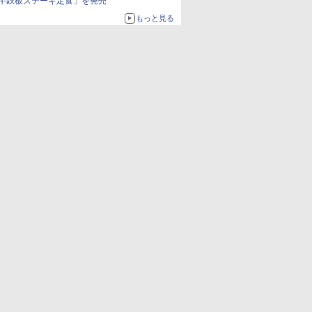
牛鉄板ステーキ定食」を発売
もっと見る