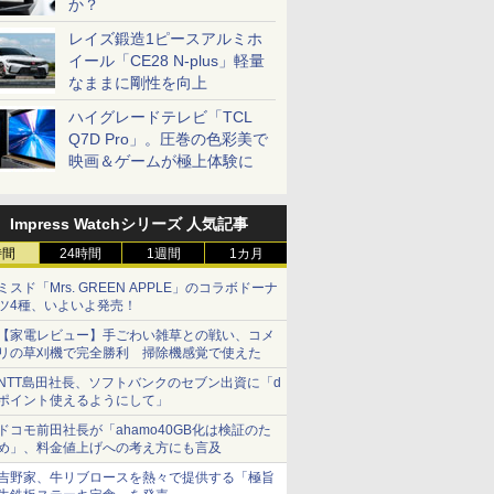
か？
レイズ鍛造1ピースアルミホ
イール「CE28 N-plus」軽量
なままに剛性を向上
ハイグレードテレビ「TCL
Q7D Pro」。圧巻の色彩美で
映画＆ゲームが極上体験に
Impress Watchシリーズ 人気記事
時間
24時間
1週間
1カ月
ミスド「Mrs. GREEN APPLE」のコラボドーナ
ツ4種、いよいよ発売！
【家電レビュー】手ごわい雑草との戦い、コメ
リの草刈機で完全勝利 掃除機感覚で使えた
NTT島田社長、ソフトバンクのセブン出資に「d
ポイント使えるようにして」
ドコモ前田社長が「ahamo40GB化は検証のた
め」、料金値上げへの考え方にも言及
吉野家、牛リブロースを熱々で提供する「極旨