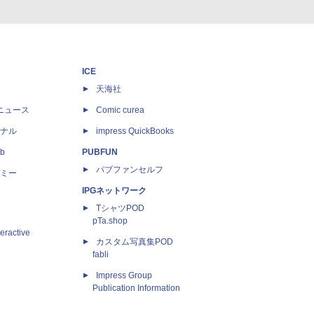
ICE
天海社
ニュース
Comic curea
ナル
impress QuickBooks
b
PUBFUN
パブファンセルフ
ミー
IPGネットワーク
TシャツPOD
pTa.shop
eractive
カスタム写真集POD
fabli
Impress Group
Publication Information