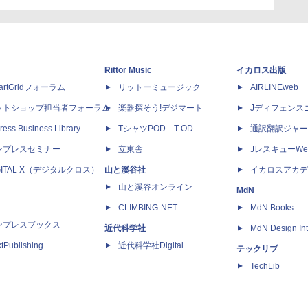
Rittor Music
イカロス出版
artGridフォーラム
リットーミュージック
AIRLINEweb
ットショップ担当者フォーラム
楽器探そう!デジマート
Jディフェンス
ress Business Library
TシャツPOD T-OD
通訳翻訳ジャー
ンプレスセミナー
立東舎
JレスキューWe
GITAL X（デジタルクロス）
山と溪谷社
イカロスアカデ
山と溪谷オンライン
MdN
CLIMBING-NET
MdN Books
ンプレスブックス
近代科学社
MdN Design Int
tPublishing
近代科学社Digital
テックリブ
TechLib