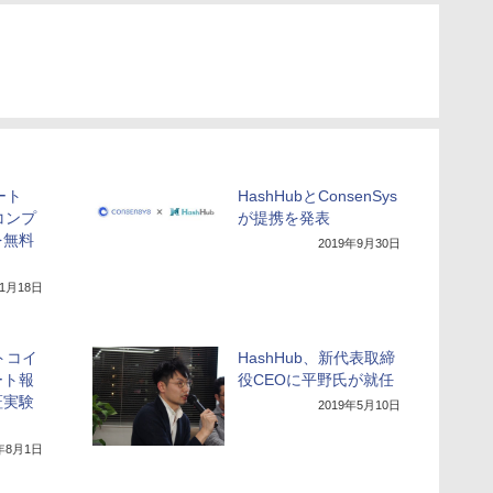
ート
HashHubとConsenSys
 コンプ
が提携を発表
を無料
2019年9月30日
11月18日
ットコイ
HashHub、新代表取締
ート報
役CEOに平野氏が就任
証実験
2019年5月10日
9年8月1日