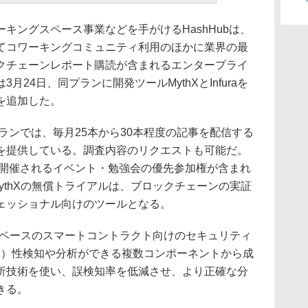
キングスペース事業などを手がけるHashHubは、
てコワーキングコミュニティ利用のほかに業界の最
クチェーンレポート購読が含まれるエンタープライ
24日、同プランに開発ツールMythXとInfuraを
を追加した。
プランでは、毎月25本から30本程度の記事を配信する
を提供している。調査内容のリクエストも可能だ。
にて開催されるイベント・勉強会の優先参加権が含まれ
とMythXの無償トライアルは、ブロックチェーンの実証
ェッショナル向けのツールとなる。
びEVMベースのスマートコントラクト向けのセキュリティ
く）性検知や分析ができる複数コンポーネントから成
析技術を使い、誤検知率を低減させ、より正確な分
きる。