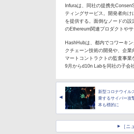
Infuraは、同社の提携先Cons
ティングサービス。開発者向け
を提供する。面倒なノードの設
のEthereum関連プロダクト
HashHubは、都内でコワー
クチェーン技術の開発や、企業
マートコントラクトの監査事業な
9月からd10n Labを同社の子
新型コロナウイル
▲
乗するサイバー攻
本も標的に
［ニ