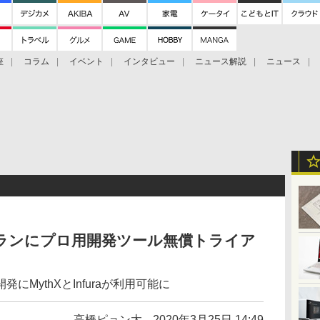
座
コラム
イベント
インタビュー
ニュース解説
ニュース
Bitcoin Cash
ブックに学ぶ
お知らせ
金融庁研究会
けプランにプロ用開発ツール無償トライア
MythXとInfuraが利用可能に
高橋ピョン太
2020年3月25日 14:49