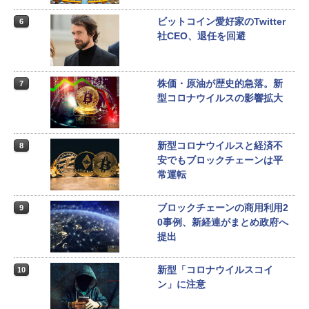
ビットコイン愛好家のTwitter
6
社CEO、退任を回避
株価・原油が歴史的急落。新
7
型コロナウイルスの影響拡大
新型コロナウイルスと経済不
8
安でもブロックチェーンは平
常運転
ブロックチェーンの商用利用2
9
0事例、新経連がまとめ政府へ
提出
新型「コロナウイルスコイ
10
ン」に注意