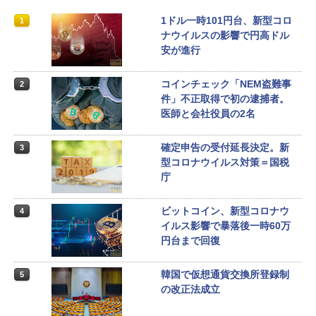
1ドル一時101円台、新型コロ
1
ナウイルスの影響で円高ドル
安が進行
コインチェック「NEM盗難事
2
件」不正取得で初の逮捕者。
医師と会社役員の2名
確定申告の受付延長決定。新
3
型コロナウイルス対策＝国税
庁
ビットコイン、新型コロナウ
4
イルス影響で暴落後一時60万
円台まで回復
韓国で仮想通貨交換所登録制
5
の改正法成立