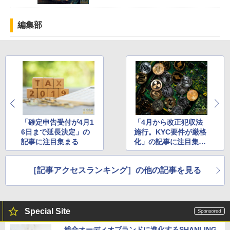
編集部
「確定申告受付が4月1
「4月から改正犯収法
6日まで延長決定」の
施行。KYC要件が厳格
記事に注目集まる
化」の記事に注目集ま
る
［記事アクセスランキング］の他の記事を見る
Special Site
総合オーディオブランドに進化するSHANLING