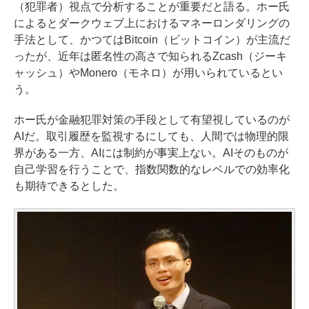
（犯罪者）視点で分析することが重要だと語る。ホー氏
によるとダークウェブ上におけるマネーロンダリングの
手法として、かつてはBitcoin（ビットコイン）が主流だ
ったが、近年は匿名性の高さで知られるZcash（ジーキ
ャッシュ）やMonero（モネロ）が用いられているとい
う。
ホー氏が金融犯罪対策の手段として有望視しているのが
AIだ。取引履歴を監視するにしても、人間では物理的限
界がある一方、AIには制約が事実上ない。AIそのものが
自己学習を行うことで、指数関数的なレベルでの効率化
も期待できるとした。