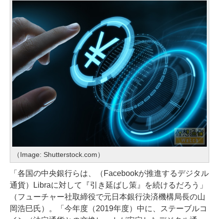
（Image: Shutterstock.com）
「各国の中央銀行らは、（Facebookが推進するデジタル
通貨）Libraに対して『引き延ばし策』を続けるだろう」
（フューチャー社取締役で元日本銀行決済機構局長の山
岡浩巳氏）。「今年度（2019年度）中に、ステーブルコ