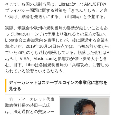
そこで、各国の規制当局は、Libraに対してAML/CFTや
プライバシー問題に関する対策を「きちんとしろ、と言
い続け、結論を先送りにする」（山岡氏）と予想する。
実際、米議会や欧州の規制当局の姿勢が厳しいこともあ
ってLibraのローンチは予定より遅れるとの見方が強い。
Libra協会に参加意向を表明したが、後に脱退する企業も
相次いだ。2019年10月14日時点では、当初名前が挙がっ
ていた28社のうち7社が脱落している。脱落した会社はP
ayPal、VISA、Mastercardと影響力が強い決済大手も含
む。目下、Libraは各国規制当局の「兵糧攻め」に苦しめ
られている段階といえるだろう。
ディーカレットはステーブルコインの事業化に意欲を
見せる
一方、ディーカレット代表
取締役社長の時田一広氏
は、法定通貨との交換レー