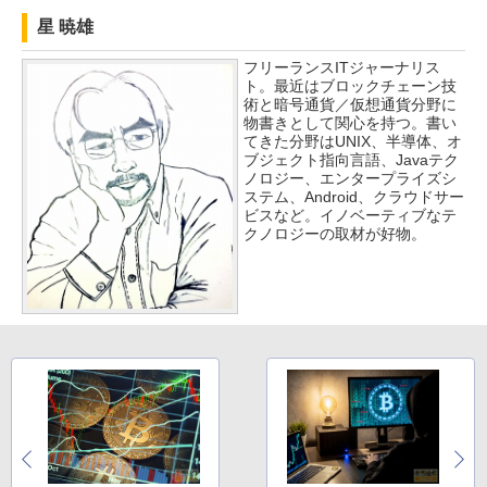
星 暁雄
フリーランスITジャーナリス
ト。最近はブロックチェーン技
術と暗号通貨／仮想通貨分野に
物書きとして関心を持つ。書い
てきた分野はUNIX、半導体、オ
ブジェクト指向言語、Javaテク
ノロジー、エンタープライズシ
ステム、Android、クラウドサー
ビスなど。イノベーティブなテ
クノロジーの取材が好物。