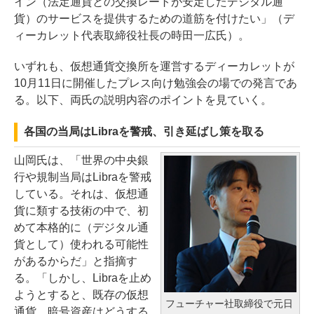
イン（法定通貨との交換レートが安定したデジタル通
貨）のサービスを提供するための道筋を付けたい」（デ
ィーカレット代表取締役社長の時田一広氏）。
いずれも、仮想通貨交換所を運営するディーカレットが
10月11日に開催したプレス向け勉強会の場での発言であ
る。以下、両氏の説明内容のポイントを見ていく。
各国の当局はLibraを警戒、引き延ばし策を取る
山岡氏は、「世界の中央銀
行や規制当局はLibraを警戒
している。それは、仮想通
貨に類する技術の中で、初
めて本格的に（デジタル通
貨として）使われる可能性
があるからだ」と指摘す
る。「しかし、Libraを止め
ようとすると、既存の仮想
フューチャー社取締役で元日
通貨、暗号資産はどうする