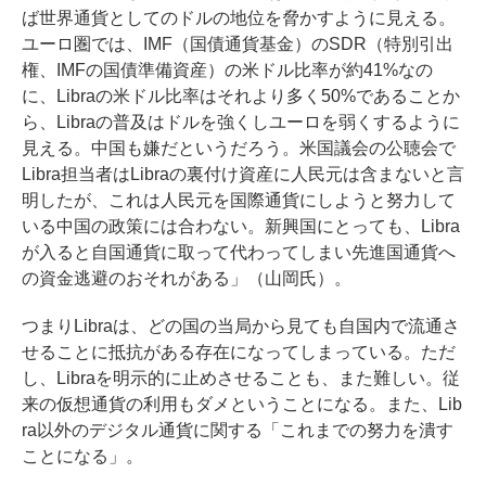
ば世界通貨としてのドルの地位を脅かすように見える。
ユーロ圏では、IMF（国債通貨基金）のSDR（特別引出
権、IMFの国債準備資産）の米ドル比率が約41%なの
に、Libraの米ドル比率はそれより多く50%であることか
ら、Libraの普及はドルを強くしユーロを弱くするように
見える。中国も嫌だというだろう。米国議会の公聴会で
Libra担当者はLibraの裏付け資産に人民元は含まないと言
明したが、これは人民元を国際通貨にしようと努力して
いる中国の政策には合わない。新興国にとっても、Libra
が入ると自国通貨に取って代わってしまい先進国通貨へ
の資金逃避のおそれがある」（山岡氏）。
つまりLibraは、どの国の当局から見ても自国内で流通さ
せることに抵抗がある存在になってしまっている。ただ
し、Libraを明示的に止めさせることも、また難しい。従
来の仮想通貨の利用もダメということになる。また、Lib
ra以外のデジタル通貨に関する「これまでの努力を潰す
ことになる」。