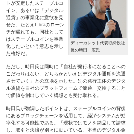
トが安定したステーブルコ
イン、あるいは「デジタル
通貨」の事業化に意欲を見
せた。たとえLibraのローン
チが遅れても、同社として
はステーブルコインを事業
ディーカレット代表取締役社
化したいという意志を示し
長の時田一広氏
た格好だ。
ただし、時田氏は同時に「自社が発行者になることへの
こだわりはない。どちらかといえばデジタル通貨を流通
させていく」との立場を示した。別の発行主体のデジタ
ル通貨を自社のプラットフォームで流通、交換すること
で価値を創出していく構想とも受け取れる。
時田氏が強調したポイントは、ステーブルコインの背後
にあるブロックチェーンを活用して、経済システムが効
率化する可能性である。「現状ではモノを納品して請求
し、取引と決済が別々に動いている。本当のデジタル金