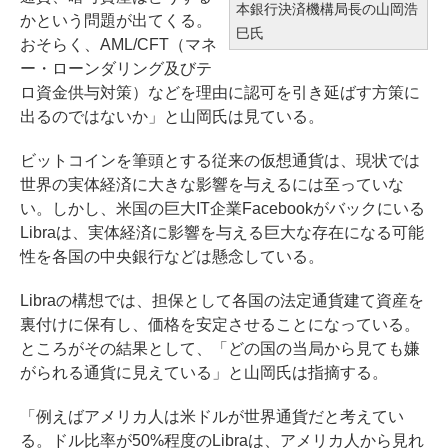
本銀行決済機構局長の山岡浩
かという問題が出てくる。
巳氏
おそらく、AML/CFT（マネ
ー・ローンダリング及びテ
ロ資金供与対策）などを理由に認可を引き延ばす方策に
出るのではないか」と山岡氏は見ている。
ビットコインを筆頭とする従来の仮想通貨は、現状では
世界の実体経済に大きな影響を与えるには至っていな
い。しかし、米国の巨大IT企業Facebookがバックにいる
Libraは、実体経済に影響を与える巨大な存在になる可能
性を各国の中央銀行などは懸念している。
Libraの構想では、担保として各国の法定通貨建て資産を
裏付けに保有し、価格を安定させることになっている。
ところがその結果として、「どの国の当局から見ても嫌
がられる通貨に見えている」と山岡氏は指摘する。
「例えばアメリカ人は米ドルが世界通貨だと考えてい
る。ドル比率が50%程度のLibraは、アメリカ人から見れ