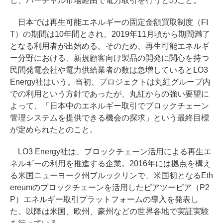
し、バーチャル市場経由で電力取引を行うとのこと。
日本では再生可能エネルギーの固定金額買取制度（FI
T）の期間は10年間とされ、2019年11月頃から期間満了
となる利用者が出始める。そのため、再生可能エネルギ
ー分野における、新規顧客向け製品の開発に関心を持つ
民間発電会社や電力供給業者の数は急増しているとLO3
Energy社はいう。当初、プロジェクトは丸紅グループ内
での利用という方針であったが、丸紅からの強い要望に
よって、「日本中のエネルギー取引でブロックチェーン
管理システムを提供できる機会の探求」という最終目標
が定められたとのこと。
LO3 Energy社は、ブロックチェーン活用による再生エ
ネルギーの利用を推進する企業。2016年には拠点を構え
る米国ニューヨーク州ブルックリンで、米国初となるEth
ereumのブロックチェーンを活用したピアツーピア（P2
P）エネルギー取引プラットフォームの導入を発表し
た。以降は米国、欧州、豪州などの世界各地で実証実験