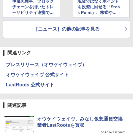
伊藤忠商事、ブロック
現金ではなくポイント
チェーンを用いたトレ
を投資に回せる「Stoc
ーサビリティ連携で持
k Point」、株式やビ
続可能な天然ゴムの普
ットコインなど170銘
及を目指す
柄が対象に
［ニュース］の他の記事を見る
関連リンク
プレスリリース（オウケイウェイヴ）
オウケイウェイヴ 公式サイト
LastRoots 公式サイト
関連記事
オウケイウェイヴ、みなし仮想通貨交換
業者LastRootsを買収
2019年2月28日