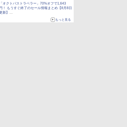
「オクトパストラベラー」70%オフで1,643
円！ もうすぐ終了のセール情報まとめ【8月8日
更新】
ニンテンドーeショップでは「大神 絶景版」が
もっと見る
67%オフで990円