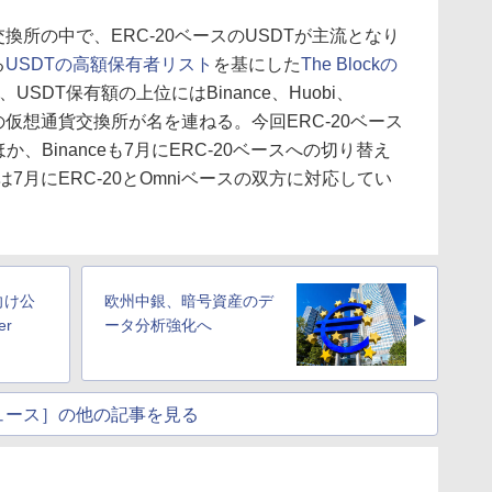
交換所の中で、ERC-20ベースのUSDTが主流となり
る
USDTの高額保有者リスト
を基にした
The Blockの
USDT保有額の上位にはBinance、Huobi、
った大手の仮想通貨交換所が名を連ねる。今回ERC-20ベース
ほか、Binanceも7月にERC-20ベースへの切り替え
iexは7月にERC-20とOmniベースの双方に対応してい
d向け公
欧州中銀、暗号資産のデ
▲
er
ータ分析強化へ
ュース］の他の記事を見る