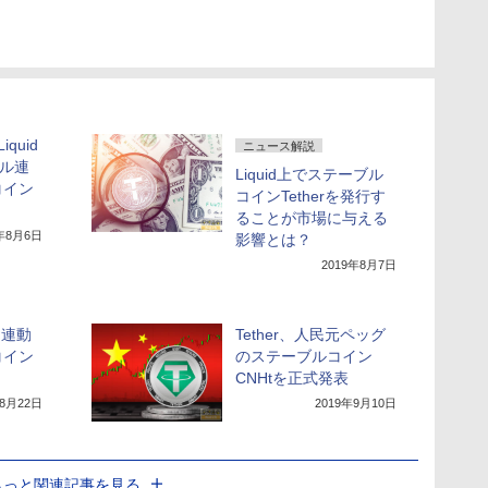
iquid
ニュース解説
ドル連
Liquid上でステーブル
コイン
コインTetherを発行す
ることが市場に与える
9年8月6日
影響とは？
2019年8月7日
と連動
Tether、人民元ペッグ
コイン
のステーブルコイン
CNHtを正式発表
年8月22日
2019年9月10日
もっと関連記事を見る