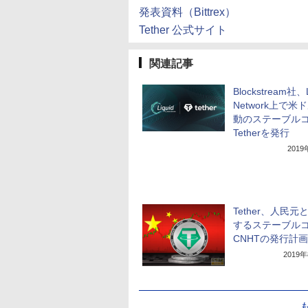
発表資料（Bittrex）
Tether 公式サイト
関連記事
Blockstream社、L
Network上で米
動のステーブル
Tetherを発行
201
Tether、人民元
するステーブル
CNHTの発行計画
2019