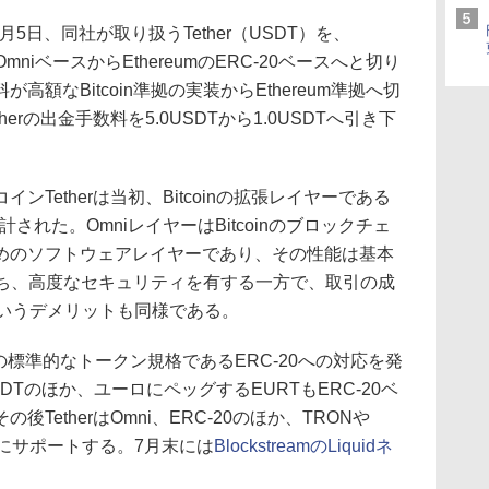
8月5日、同社が取り扱うTether（USDT）を、
OmniベースからEthereumのERC-20ベースへと切り
額なBitcoin準拠の実装からEthereum準拠へ切
erの出金手数料を5.0USDTから1.0USDTへ引き下
Tetherは当初、Bitcoinの拡張レイヤーである
された。OmniレイヤーはBitcoinのブロックチェ
めのソフトウェアレイヤーであり、その性能は基本
すなわち、高度なセキュリティを有する一方で、取引の成
というデメリットも同様である。
ereumの標準的なトークン規格であるERC-20への対応を発
Tのほか、ユーロにペッグするEURTもERC-20ベ
TetherはOmni、ERC-20のほか、TRONや
にサポートする。7月末には
BlockstreamのLiquidネ