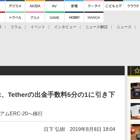
座
コラム
イベント
インタビュー
ニュース解説
ニュース
Bitcoin Cash
ブックに学ぶ
お知らせ
金融庁研究会
ex、Tetherの出金手数料5分の1に引き下
アムERC-20へ移行
日下 弘樹
2019年8月8日 18:04