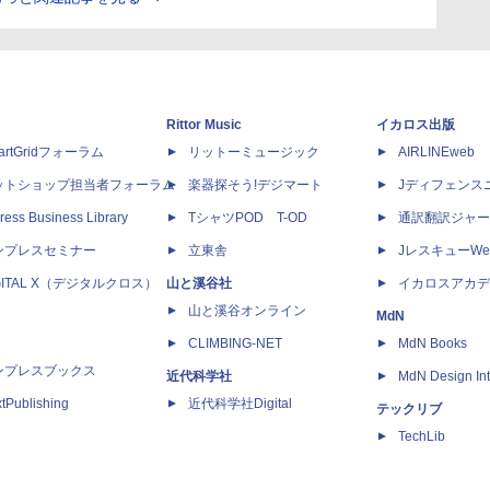
Rittor Music
イカロス出版
artGridフォーラム
リットーミュージック
AIRLINEweb
ットショップ担当者フォーラム
楽器探そう!デジマート
Jディフェンス
ress Business Library
TシャツPOD T-OD
通訳翻訳ジャー
ンプレスセミナー
立東舎
JレスキューWe
GITAL X（デジタルクロス）
山と溪谷社
イカロスアカデ
山と溪谷オンライン
MdN
CLIMBING-NET
MdN Books
ンプレスブックス
近代科学社
MdN Design Int
tPublishing
近代科学社Digital
テックリブ
TechLib