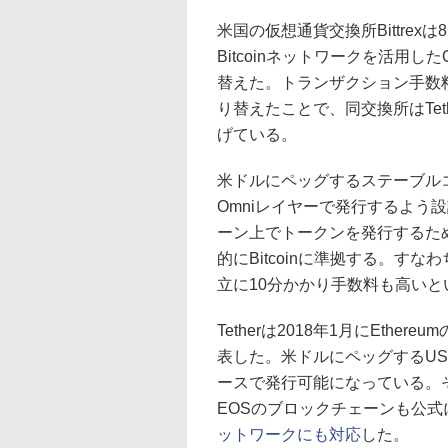
米国の仮想通貨交換所Bittrexは
Bitcoinネットワークを活用した
替えた。トランザクション手数料が高
り替えたことで、同交換所はTeth
げている。
米ドルにペッグするステーブルコイン
Omniレイヤーで発行するよう設計
ーン上でトークンを発行するた
的にBitcoinに準拠する。
立に10分かかり手数料も高い
Tetherは2018年1月にEth
表した。米ドルにペッグするUSD
ースで発行可能になっている。その後
EOSのブロックチェーンも公式
ットワークにも対応
した。