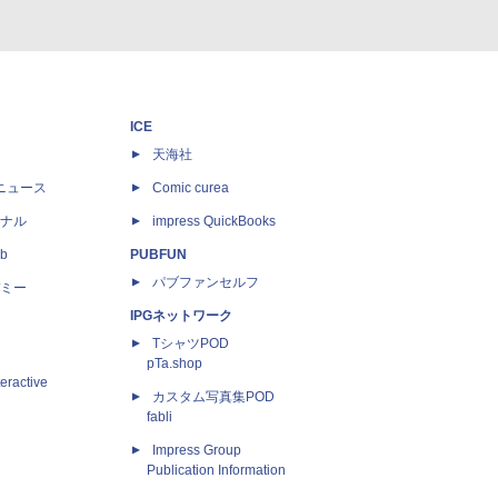
ICE
天海社
ニュース
Comic curea
ナル
impress QuickBooks
b
PUBFUN
パブファンセルフ
ミー
IPGネットワーク
TシャツPOD
pTa.shop
eractive
カスタム写真集POD
fabli
Impress Group
Publication Information