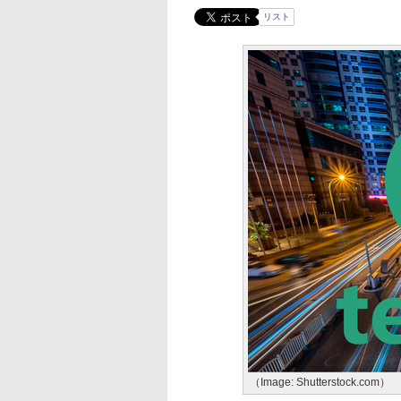
リスト
（Image: Shutterstock.com）