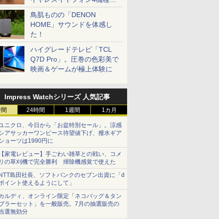
一気に聴く
鳥肌ものの「DENON
HOME」サウンドを体感し
た！
ハイグレードテレビ「TCL
Q7D Pro」。圧巻の色彩美で
映画＆ゲームが極上体験に
Impress Watchシリーズ 人気記事
時間
24時間
1週間
1カ月
ユニクロ、今日から「お盆特別セール」。涼感
シアサッカーワンピース待望値下げ、撥水ギア
ショーツは1990円に
【家電レビュー】手ごわい雑草との戦い、コメ
リの草刈機で完全勝利 掃除機感覚で使えた
NTT島田社長、ソフトバンクのセブン出資に「d
ポイント使えるようにして」
カルディ、オンライン限定「ネコバッグ＆タン
ブラーセット」を一般販売。7月の抽選販売の
当選無効分