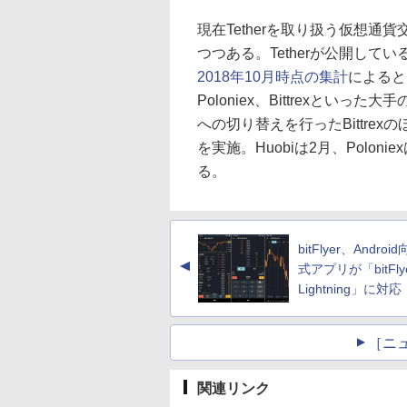
現在Tetherを取り扱う仮想通貨
つつある。Tetherが公開してい
2018年10月時点の集計
によると、
Poloniex、Bittrexとい
への切り替えを行ったBittrexの
を実施。Huobiは2月、Polon
る。
bitFlyer、Androi
▲
式アプリが「bitFly
Lightning」に対応
［ニ
関連リンク