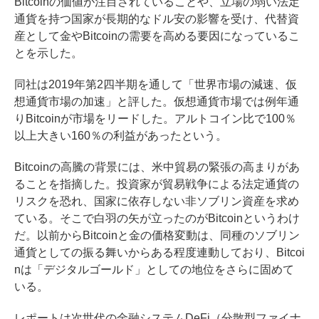
Bitcoinの価値が注目されていることや、立場の弱い法定
通貨を持つ国家が長期的なドル安の影響を受け、代替資
産として金やBitcoinの需要を高める要因になっているこ
とを示した。
同社は2019年第2四半期を通して「世界市場の減速、仮
想通貨市場の加速」と評した。仮想通貨市場では例年通
りBitcoinが市場をリードした。アルトコイン比で100％
以上大きい160％の利益があったという。
Bitcoinの高騰の背景には、米中貿易の緊張の高まりがあ
ることを指摘した。投資家が貿易戦争による法定通貨の
リスクを恐れ、国家に依存しない非ソブリン資産を求め
ている。そこで白羽の矢が立ったのがBitcoinというわけ
だ。以前からBitcoinと金の価格変動は、同種のソブリン
通貨としての振る舞いからある程度連動しており、Bitcoi
nは「デジタルゴールド」としての地位をさらに固めて
いる。
レポートは次世代の金融システムDeFi（分散型ファイナ