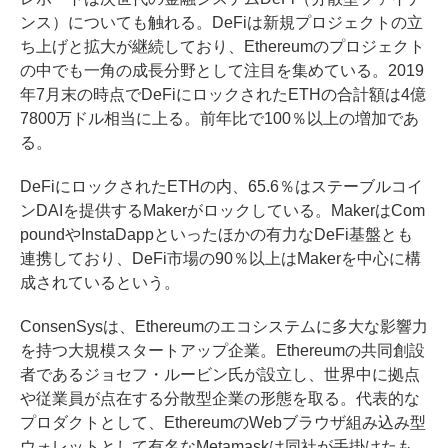
ンス）についても触れる。DeFiは新規プロジェクトの立
ち上げと拡大が継続しており、Ethereumのプロジェクト
の中でも一角の成長分野として注目を集めている。2019
年7月末の時点でDeFiにロックされたETHの合計額は4億
7800万ドル相当に上る。前年比で100％以上の増加であ
る。
DeFiにロックされたETHの内、65.6％はステーブルコイ
ンDAIを提供するMakerがロックしている。MakerはCom
poundやInstaDappといったほかの有力なDeFi基盤とも
連携しており、DeFi市場の90％以上はMakerを中心に構
成されているという。
ConsenSysは、Ethereumのエコシステムに多大な影響力
を持つ大規模スタートアップ企業。Ethereumの共同創設
者であるジョセフ・ルービン氏が設立し、世界中に拠点
や従業員が点在する分散型企業の形態を取る。代表的な
プロダクトとして、EthereumのWebブラウザ組み込み型
ウォレットとして有名なMetamaskは同社が手掛けたも