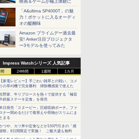
映画＆ゲームが極上体験に
「A&ultima SP4000T」の魅
力！ポケットに入るオーディ
オの醍醐味
Amazon プライムデー過去最
安! Anker注目プロジェクタ
ー3モデルを使ってみた
Impress Watchシリーズ 人気記事
時間
24時間
1週間
1カ月
【家電レビュー】手ごわい雑草との戦い、コメ
リの草刈機で完全勝利 掃除機感覚で使えた
吉野家、牛リブロースを熱々で提供する「極旨
牛鉄板ステーキ定食」を発売
本日発売「スヌーピー」圧縮収納ポーチ。ファ
スナー閉めるだけで着替えや荷物がスリムにま
とまる
かつや、カツ丼や定食などが150円引きの「感
謝祭」8日間限定で実施！ ご飯大盛も無料