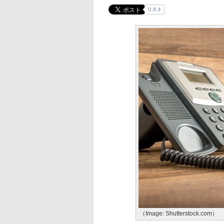
リスト
（Image: Shutterstock.com）