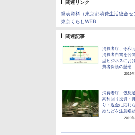
関連リンク
発表資料（東京都消費生活総合セ
東京くらしWEB
関連記事
消費者庁、令和
消費者白書を公
型ビジネスにお
費者保護の懸念
2019
消費者庁、仮想
高利回り投資・
り・返金に応じ
欺などを注意喚
2019