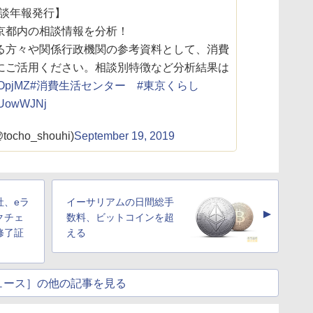
相談年報発行】
京都内の相談情報を分析！
る方々や関係行政機関の参考資料として、消費
にご活用ください。相談別特徴など分析結果は
yhOpjMZ
#消費生活センター
#東京くらし
EGUowWJNj
ho_shouhi)
September 19, 2019
社、eラ
イーサリアムの日間総手
▲
クチェ
数料、ビットコインを超
修了証
える
ュース］の他の記事を見る