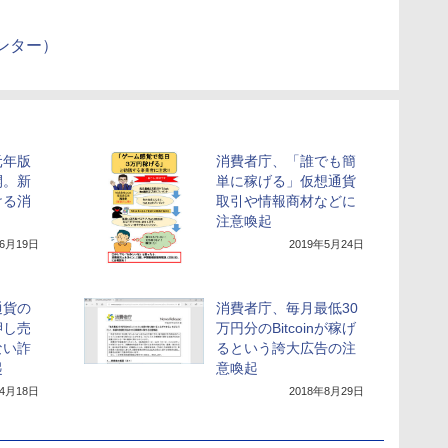
ンター）
元年版
消費者庁、「誰でも簡
開。新
単に稼げる」仮想通貨
ける消
取引や情報商材などに
注意喚起
年6月19日
2019年5月24日
通貨の
消費者庁、毎月最低30
押し売
万円分のBitcoinが稼げ
ない詐
るという誇大広告の注
起
意喚起
年4月18日
2018年8月29日