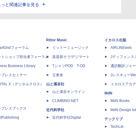
もっと関連記事を見る
Rittor Music
イカロス出版
artGridフォーラム
リットーミュージック
AIRLINEweb
ットショップ担当者フォーラム
楽器探そう!デジマート
Jディフェンス
ress Business Library
TシャツPOD T-OD
通訳翻訳ジャー
ンプレスセミナー
立東舎
JレスキューWe
GITAL X（デジタルクロス）
山と溪谷社
イカロスアカデ
山と溪谷オンライン
MdN
CLIMBING-NET
MdN Books
ンプレスブックス
近代科学社
MdN Design Int
tPublishing
近代科学社Digital
テックリブ
TechLib