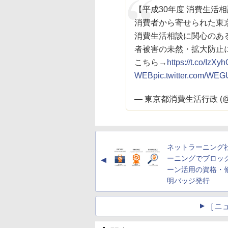
【平成30年度 消費生活
消費者から寄せられた東
消費生活相談に関心のあ
者被害の未然・拡大防止
こちら→
https://t.co/IzX
WEB
pic.twitter.com/W
— 東京都消費生活行政 (@toc
ネットラーニング
ーニングでブロッ
▲
ーン活用の資格・
明バッジ発行
［ニ