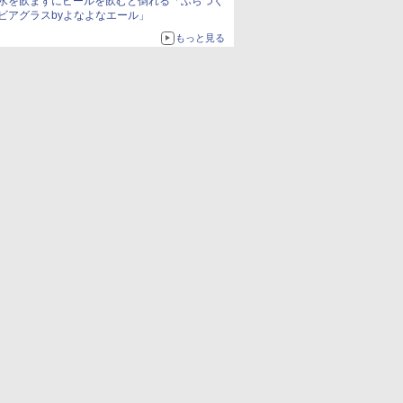
水を飲まずにビールを飲むと倒れる「ふらつく
ビアグラスbyよなよなエール」
もっと見る