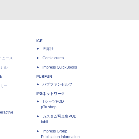
ICE
天海社
ニュース
Comic curea
ナル
impress QuickBooks
b
PUBFUN
パブファンセルフ
ミー
IPGネットワーク
TシャツPOD
pTa.shop
eractive
カスタム写真集POD
fabli
Impress Group
Publication Information