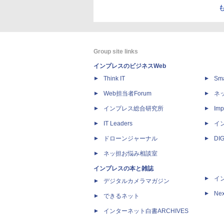
Group site links
インプレスのビジネスWeb
Think IT
Sm
Web担当者Forum
ネ
インプレス総合研究所
Imp
IT Leaders
イ
ドローンジャーナル
DI
ネッ担お悩み相談室
インプレスの本と雑誌
イ
デジタルカメラマガジン
Nex
できるネット
インターネット白書ARCHIVES