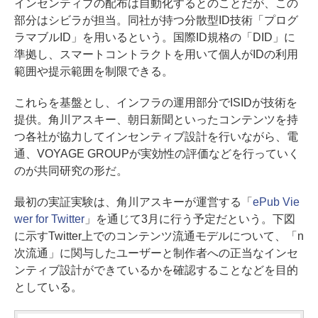
インセンティブの配布は自動化するとのことだが、この
部分はシビラが担当。同社が持つ分散型ID技術「プログ
ラマブルID」を用いるという。国際ID規格の「DID」に
準拠し、スマートコントラクトを用いて個人がIDの利用
範囲や提示範囲を制限できる。
これらを基盤とし、インフラの運用部分でISIDが技術を
提供。角川アスキー、朝日新聞といったコンテンツを持
つ各社が協力してインセンティブ設計を行いながら、電
通、VOYAGE GROUPが実効性の評価などを行っていく
のが共同研究の形だ。
最初の実証実験は、角川アスキーが運営する「
ePub Vie
wer for Twitter
」を通じて3月に行う予定だという。下図
に示すTwitter上でのコンテンツ流通モデルについて、「n
次流通」に関与したユーザーと制作者への正当なインセ
ンティブ設計ができているかを確認することなどを目的
としている。