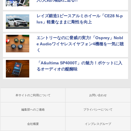
入!人気の秘訣に迫る!!
レイズ鍛造1ピースアルミホイール「CE28 N-p
lus」軽量なままに剛性を向上
エントリーなのに脅威の実力!「Osprey」Nobl
e Audioワイヤレスイヤフォン4機種を一気に聴
く
「A&ultima SP4000T」の魅力！ポケットに入
るオーディオの醍醐味
本サイトのご利用について
お問い合わせ
編集部へのご連絡
プライバシーについて
会社概要
インプレスグループ