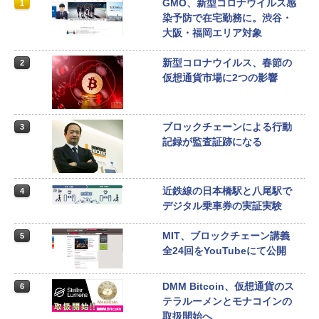
GMO、新型コロナウイルス感
1
染予防で在宅勤務に。渋谷・
大阪・福岡エリア対象
新型コロナウイルス、春節の
2
仮想通貨市場に2つの影響
ブロックチェーンによる行動
3
記録が監査証跡になる
近鉄線の日本橋駅と八尾駅で
4
デジタル乗車券の実証実験
MIT、ブロックチェーン講義
5
全24回をYouTubeにて公開
DMM Bitcoin、仮想通貨のス
6
テラルーメンとモナコインの
取扱開始へ