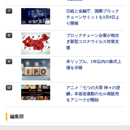
日経と金融庁、国際ブロック
7
チェーンサミットを3月9日よ
り開催
ブロックチェーン企業が相次
8
ぎ新型コロナウイルス対策支
援
米リップル、1年以内の株式上
9
場を示唆
アニメ「七つの大罪 神々の逆
10
鱗」本放送連動のセル画販売
をアニークが開始
編集部