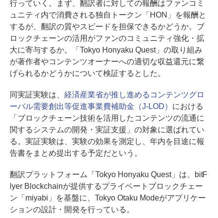
行っていく。まず、翻訳者に対しての報酬はファンコミ
ュニティ内で消費される独自トークン「HON」を報酬と
するが、翻訳の質やスピードを担保できるかどうか。ブ
ロックチェーンの活用がファンのコミュニティ強化・拡
大に寄与するか。「Tokyo Honyaku Quest」の取り組み
が著作者やコンテンツオーナーへの適切な収益還元に繋
げられるかどうかについて検証するとした。
同実証実験は、
経済産業省が推し進めるコンテンツグロ
ーバル需要創出等促進事業費補助金（J-LOD）
における
「ブロックチェーン技術を活用したコンテンツの流通に
関するシステムの開発・実証支援」の対象に選ばれてい
る。実証実験は、実験の効果を測定し、年内を目途に報
告書をまとめ提出する予定だという。
翻訳プラットフォーム「Tokyo Honyaku Quest」は、bitF
lyer Blockchainが提供するプライベートブロックチェー
ン「miyabi」を基盤に、Tokyo Otaku Modeがアプリケー
ションの設計・開発を行っている。