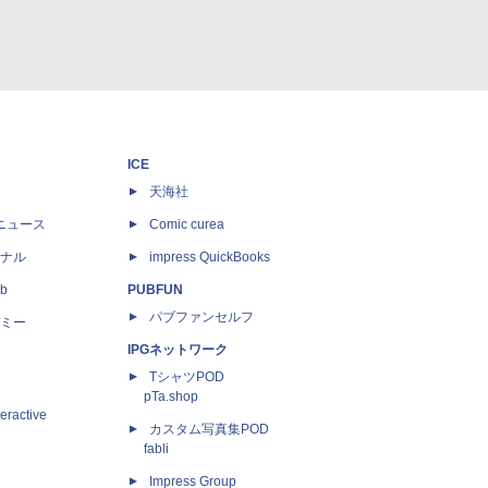
ICE
天海社
ニュース
Comic curea
ナル
impress QuickBooks
b
PUBFUN
パブファンセルフ
ミー
IPGネットワーク
TシャツPOD
pTa.shop
eractive
カスタム写真集POD
fabli
Impress Group