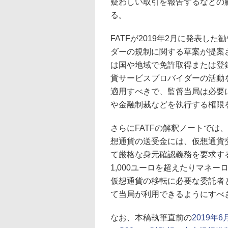
疑わしい取引を報告するなどの顧
る。
FATFが2019年2月に発表し
ダーの規制に関する草案が提案
は国や地域で免許取得または登
貨サービスプロバイダーの活動
適用すべきで、監督当局は必要
や金融制裁などを執行する権限
さらにFATFの解釈ノートでは、
想通貨の送受金には、仮想通貨
て厳格な身元確認義務を要求する
1,000ユーロを超えたりマネ
仮想通貨の移転に必要な委託者
て当局が利用できるようにすべ
なお、本稿執筆直前の
2019年