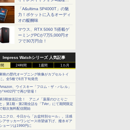
一気に聴く
「A&ultima SP4000T」の魅
力！ポケットに入るオーディ
オの醍醐味
マウス、RTX 5060 Ti搭載ゲ
ーミングPCが7万5,000円オ
フで30万円台！
Impress Watchシリーズ 人気記事
時間
24時間
1週間
1カ月
東映の歴代オープニング映像がカプセルトイ
に。全5種で8月下旬発売
Amazon、ウイスキー「フロム・ザ・バレル」
が“4402円”で再び登場！
第3期放送記念！ アニメ「薬屋のひとりご
と」第1期・第2期全話を「TVer」にて期間限定
で順次無料配信開始
ユニクロ、今日から「お盆特別セール」。涼感
シアサッカーワンピース待望値下げ、撥水ギア
ショーツは1990円に