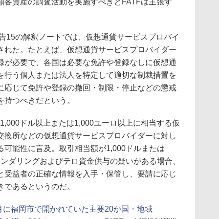
客資産の調査活動を実施すべきとFATFは主張す
た勧告15の解釈ノートでは、仮想通貨サービスプロバイ
された。たとえば、仮想通貨サービスプロバイダー
録が必要で、各国は必要な免許や登録なしに仮想通
を行う個人または法人を特定して適切な制裁措置を
に応じて免許や登録の撤回・制限・停止などの懲戒
を持つべきだという。
1,000ドル以上または1,000ユーロ以上に相当する仮
交換所などの仮想通貨サービスプロバイダーに対し
可能性に言及。取引相当額が1,000ドルまたは
ーロンダリングおよびテロ資金供与の疑いがある場合、
と受益者の正確な情報を入手・保管し、要請に応じ
きであるというのだ。
6月に福岡市で開かれていた主要20か国・地域