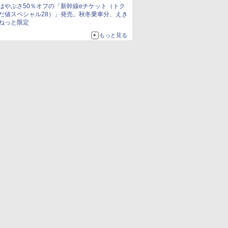
はやぶさ50％オフの「新幹線eチケット（トク
だ値スペシャル28）」発売。秋冬乗車分、えき
ねっと限定
もっと見る