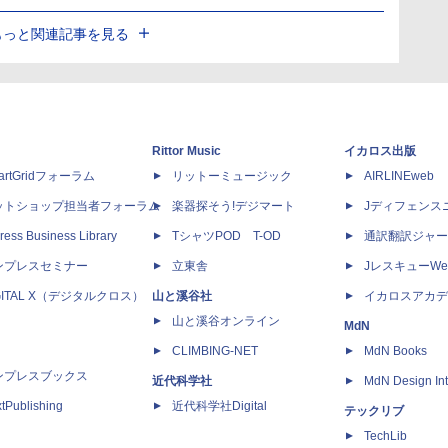
もっと関連記事を見る
Rittor Music
イカロス出版
artGridフォーラム
リットーミュージック
AIRLINEweb
ットショップ担当者フォーラム
楽器探そう!デジマート
Jディフェンス
ress Business Library
TシャツPOD T-OD
通訳翻訳ジャー
ンプレスセミナー
立東舎
JレスキューWe
GITAL X（デジタルクロス）
山と溪谷社
イカロスアカデ
山と溪谷オンライン
MdN
CLIMBING-NET
MdN Books
ンプレスブックス
近代科学社
MdN Design Int
tPublishing
近代科学社Digital
テックリブ
TechLib