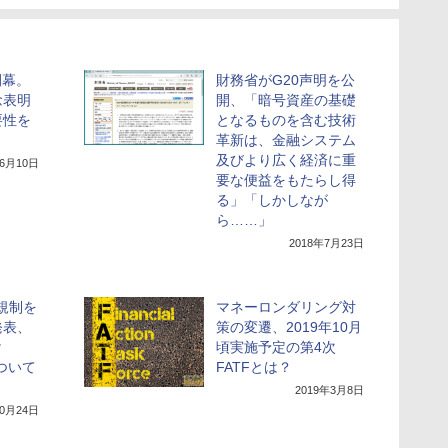
閉幕。
財務省がG20声明を公
念表明
開、「暗号資産の基礎
要性を
となるものを含む技術
革新は、金融システム
及びより広く経済に重
年6月10日
要な便益をもたらし得
る」「しかしなが
ら……」
2018年7月23日
貨規制を
マネーロンダリング対
発表、
策の変遷、2019年10月
け
頃実施予定の第4次
について
FATFとは？
2019年3月8日
10月24日