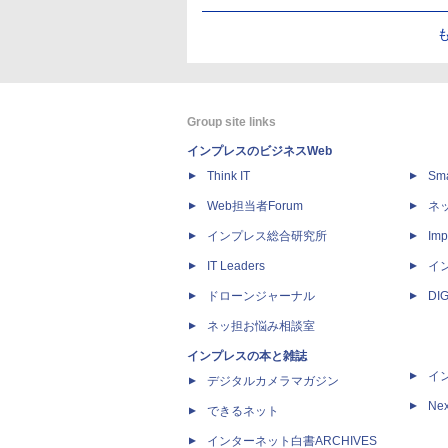
Group site links
インプレスのビジネスWeb
Think IT
Sm
Web担当者Forum
ネ
インプレス総合研究所
Imp
IT Leaders
イ
ドローンジャーナル
DI
ネッ担お悩み相談室
インプレスの本と雑誌
イ
デジタルカメラマガジン
Nex
できるネット
インターネット白書ARCHIVES