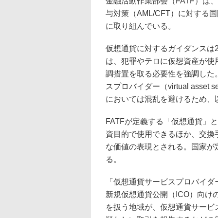
金融活動作業部会（FATF）は
与対策（AML/CFT）に対する
に取り組んでいる。
仮想通貨に対するガイダンスは20
は、犯罪やテロに仮想資産が使
調措置を取る必要性を強調した。「仮
スプロバイダー（virtual asset
においては混乱を避けるため、
FATFが定義する「仮想通貨」
資目的で使用できるほか、交換
な価値の表現とされる。国家が定
る。
「仮想通貨サービスプロバイダ
新規仮想通貨公開（ICO）向
を扱う地域が、仮想通貨サービ