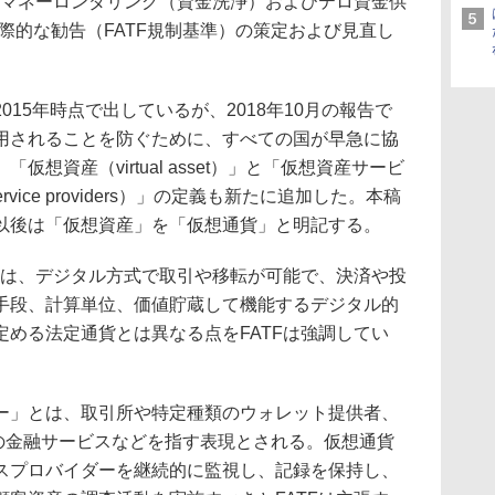
、マネーロンダリング（資金洗浄）およびテロ資金供
国際的な勧告（FATF規制基準）の策定および見直し
15年時点で出しているが、2018年10月の報告で
用されることを防ぐために、すべての国が早急に協
想資産（virtual asset）」と「仮想資産サービ
 service providers）」の定義も新たに追加した。本稿
以後は「仮想資産」を「仮想通貨」と明記する。
とは、デジタル方式で取引や移転が可能で、決済や投
手段、計算単位、価値貯蔵して機能するデジタル的
める法定通貨とは異なる点をFATFは強調してい
ー」とは、取引所や特定種類のウォレット提供者、
けの金融サービスなどを指す表現とされる。仮想通貨
スプロバイダーを継続的に監視し、記録を保持し、