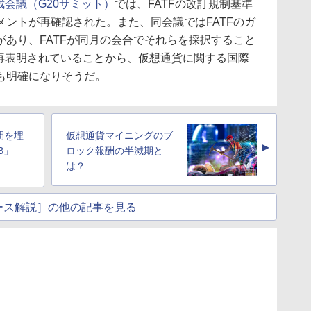
裁会議（G20サミット）
では、FATFの改訂規制基準
ントが再確認された。また、同会議ではFATFのガ
あり、FATFが同月の会合でそれらを採択すること
が再表明されていることから、仮想通貨に関する国際
も明確になりそうだ。
間を埋
仮想通貨マイニングのブ
▲
B」
ロック報酬の半減期と
は？
ース解説］の他の記事を見る