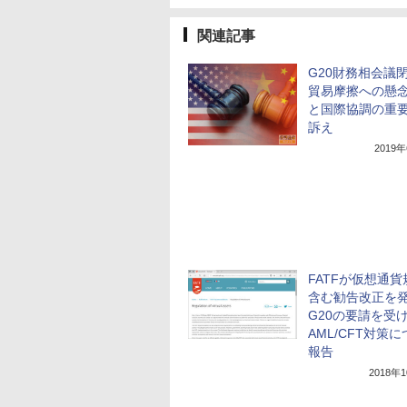
関連記事
G20財務相会議
貿易摩擦への懸
と国際協調の重
訴え
2019
FATFが仮想通
含む勧告改正を
G20の要請を受
AML/CFT対策
報告
2018年