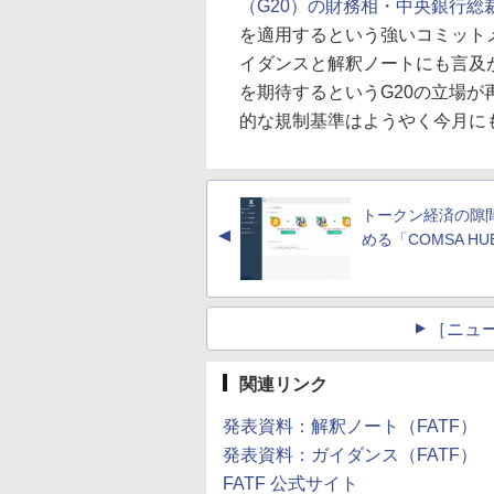
（G20）の財務相・中央銀行総
を適用するという強いコミットメ
イダンスと解釈ノートにも言及が
を期待するというG20の立場
的な規制基準はようやく今月に
トークン経済の隙
▲
める「COMSA HU
［ニュ
関連リンク
発表資料：解釈ノート（FATF）
発表資料：ガイダンス（FATF）
FATF 公式サイト