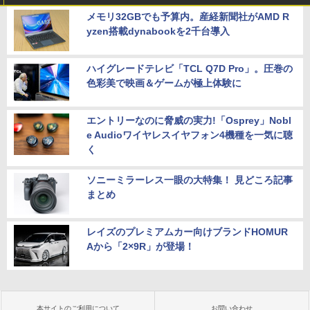
メモリ32GBでも予算内。産経新聞社がAMD R
yzen搭載dynabookを2千台導入
ハイグレードテレビ「TCL Q7D Pro」。圧巻の
色彩美で映画＆ゲームが極上体験に
エントリーなのに脅威の実力!「Osprey」Nobl
e Audioワイヤレスイヤフォン4機種を一気に聴
く
ソニーミラーレス一眼の大特集！ 見どころ記事
まとめ
レイズのプレミアムカー向けブランドHOMUR
Aから「2×9R」が登場！
本サイトのご利用について
お問い合わせ