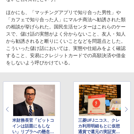
ほかにも、「マッチングアプリで知り合った男性」や
「カフェで知り合った人」にマルチ商法へ勧誘された類
の相談が挙げられた。国民生活センターはこれらのケー
スで、儲け話の実態がよく分からないこと、友人・知人
から勧誘されると断りにくいことなどを問題点とした。
こういった儲け話においては、実態や仕組みをよく確認
すること、安易にクレジットカードでの高額決済や借金
をしないよう呼びかけている。
米財務長官「ビットコ
三菱UFJニコス、クレ
インは話題にもしな
カ利用明細もとに仮想
い」リブラへの懸念強
通貨で還元の実証実験