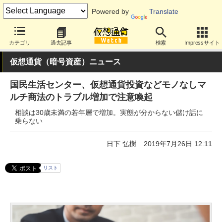
Powered by
Translate
カテゴリ
過去記事
検索
Impressサイト
仮想通貨（暗号資産）ニュース
国民生活センター、仮想通貨投資などモノなしマ
ルチ商法のトラブル増加で注意喚起
相談は30歳未満の若年層で増加。実態が分からない儲け話に
乗らない
日下 弘樹
2019年7月26日 12:11
リスト