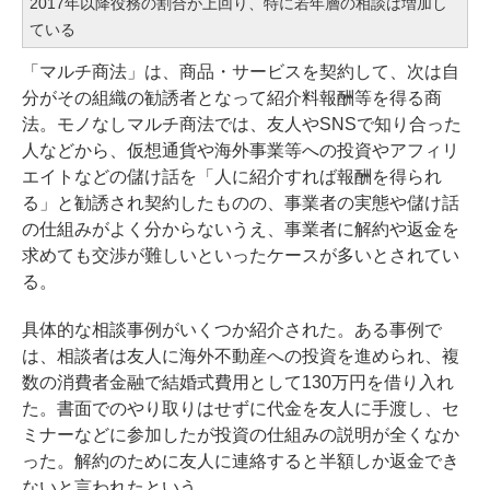
2017年以降役務の割合が上回り、特に若年層の相談は増加し
ている
「マルチ商法」は、商品・サービスを契約して、次は自
分がその組織の勧誘者となって紹介料報酬等を得る商
法。モノなしマルチ商法では、友人やSNSで知り合った
人などから、仮想通貨や海外事業等への投資やアフィリ
エイトなどの儲け話を「人に紹介すれば報酬を得られ
る」と勧誘され契約したものの、事業者の実態や儲け話
の仕組みがよく分からないうえ、事業者に解約や返金を
求めても交渉が難しいといったケースが多いとされてい
る。
具体的な相談事例がいくつか紹介された。ある事例で
は、相談者は友人に海外不動産への投資を進められ、複
数の消費者金融で結婚式費用として130万円を借り入れ
た。書面でのやり取りはせずに代金を友人に手渡し、セ
ミナーなどに参加したが投資の仕組みの説明が全くなか
った。解約のために友人に連絡すると半額しか返金でき
ないと言われたという。