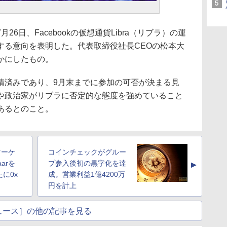
6日、Facebookの仮想通貨Libra（リブラ）の運
する意向を表明した。代表取締役社長CEOの松本大
かにしたもの。
請済みであり、9月末までに参加の可否が決まる見
や政治家がリブラに否定的な態度を強めていること
あるとのこと。
Tマーケ
コインチェックがグルー
arを
プ参入後初の黒字化を達
▲
に0x
成。営業利益1億4200万
円を計上
ュース］の他の記事を見る