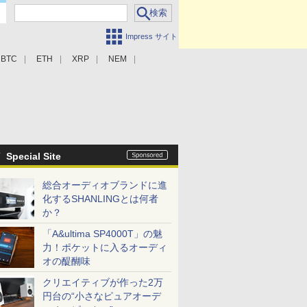
Impress サイト
BTC
ETH
XRP
NEM
Special Site
総合オーディオブランドに進
化するSHANLINGとは何者
か？
「A&ultima SP4000T」の魅
力！ポケットに入るオーディ
オの醍醐味
クリエイティブが作った2万
円台の“小さなピュアオーデ