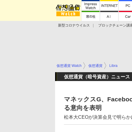
新型コロナウイルス
ブロックチェーン講
ランキング
Stellar Lumens
Libra
仮想通貨 Watch
仮想通貨
Libra
仮想通貨（暗号資産）ニュース
マネックスG、Faceb
る意向を表明
松本大CEOが決算会見で明らか