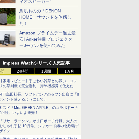
ィオスピーカー”
鳥肌ものの「DENON
HOME」サウンドを体感し
た！
Amazon プライムデー過去最
安! Anker注目プロジェクタ
ー3モデルを使ってみた
Impress Watchシリーズ 人気記事
時間
24時間
1週間
1カ月
【家電レビュー】手ごわい雑草との戦い、コメ
リの草刈機で完全勝利 掃除機感覚で使えた
NTT島田社長、ソフトバンクのセブン出資に「d
ポイント使えるようにして」
ミスド「Mrs. GREEN APPLE」のコラボドーナ
ツ4種、いよいよ発売！
「リサ・ラーソン」がま口ポーチ付録、大人の
おしゃれ手帖 10月号。ジャカード織の北欧猫デ
ザイン