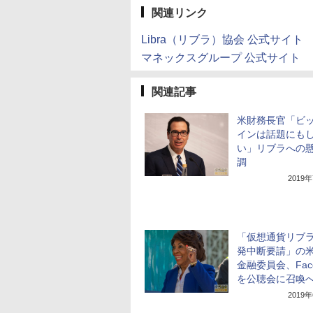
関連リンク
Libra（リブラ）協会 公式サイト
マネックスグループ 公式サイト
関連記事
米財務長官「ビ
インは話題にも
い」リブラへの
調
2019
「仮想通貨リブ
発中断要請」の
金融委員会、Face
を公聴会に召喚
2019