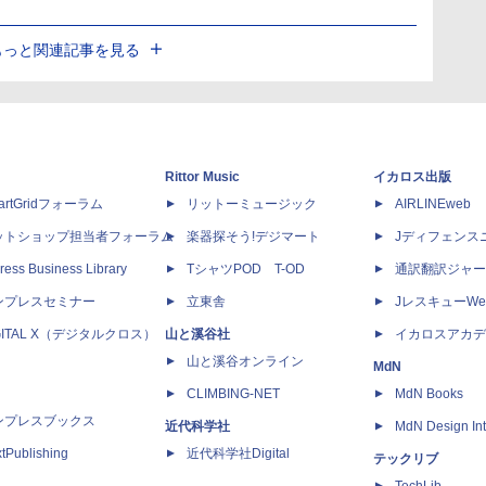
もっと関連記事を見る
Rittor Music
イカロス出版
artGridフォーラム
リットーミュージック
AIRLINEweb
ットショップ担当者フォーラム
楽器探そう!デジマート
Jディフェンス
ress Business Library
TシャツPOD T-OD
通訳翻訳ジャー
ンプレスセミナー
立東舎
JレスキューWe
GITAL X（デジタルクロス）
山と溪谷社
イカロスアカデ
山と溪谷オンライン
MdN
CLIMBING-NET
MdN Books
ンプレスブックス
近代科学社
MdN Design Int
tPublishing
近代科学社Digital
テックリブ