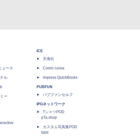
ICE
天海社
ニュース
Comic curea
ナル
impress QuickBooks
b
PUBFUN
パブファンセルフ
ミー
IPGネットワーク
TシャツPOD
pTa.shop
eractive
カスタム写真集POD
fabli