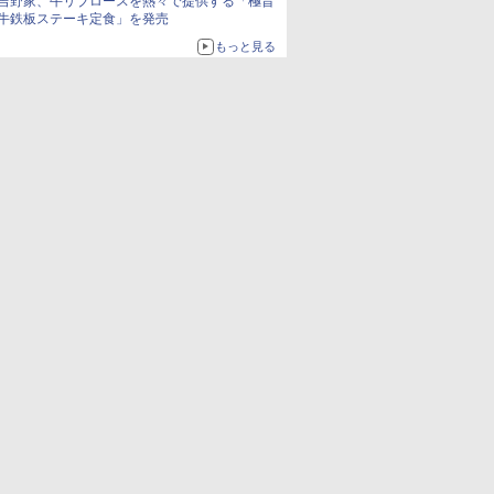
吉野家、牛リブロースを熱々で提供する「極旨
牛鉄板ステーキ定食」を発売
もっと見る