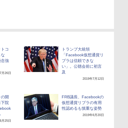
ットコ
トランプ大統領
しな
「Facebook仮想通貨リ
懸念強
ブラは信頼できな
い」。公聴会前に初言
及
年7月26日
2019年7月12日
ラの開
FRB議長、Facebookの
米下院
仮想通貨リブラの有用
book
性認めるも慎重な姿勢
へ
2019年6月20日
年6月25日