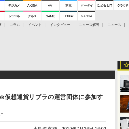
座
コラム
イベント
インタビュー
ニュース解説
ニュース
Bitcoin Cash
ブックに学ぶ
お知らせ
金融庁研究会
ook仮想通貨リブラの運営団体に参加す
に
小鳥遊 萌依
2019年7月26日 16:02