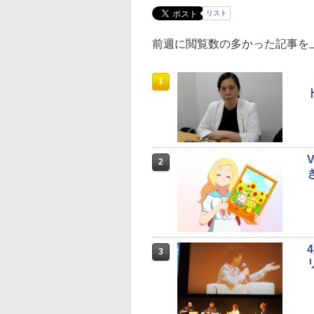
リスト
前週に閲覧数の多かった記事を
1
2
3