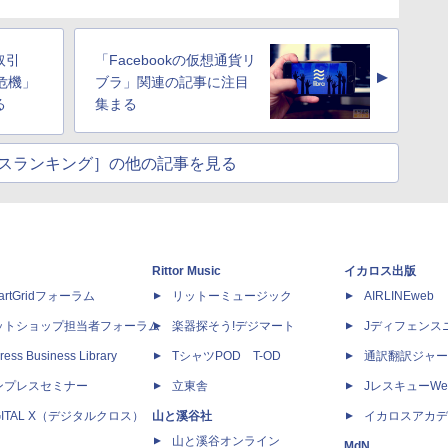
取引
「Facebookの仮想通貨リ
▲
危機」
ブラ」関連の記事に注目
る
集まる
スランキング］の他の記事を見る
Rittor Music
イカロス出版
artGridフォーラム
リットーミュージック
AIRLINEweb
ットショップ担当者フォーラム
楽器探そう!デジマート
Jディフェンス
ress Business Library
TシャツPOD T-OD
通訳翻訳ジャー
ンプレスセミナー
立東舎
JレスキューWe
GITAL X（デジタルクロス）
山と溪谷社
イカロスアカデ
山と溪谷オンライン
MdN