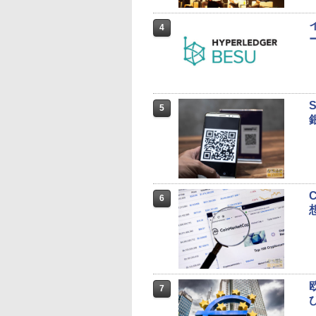
4
5
6
7