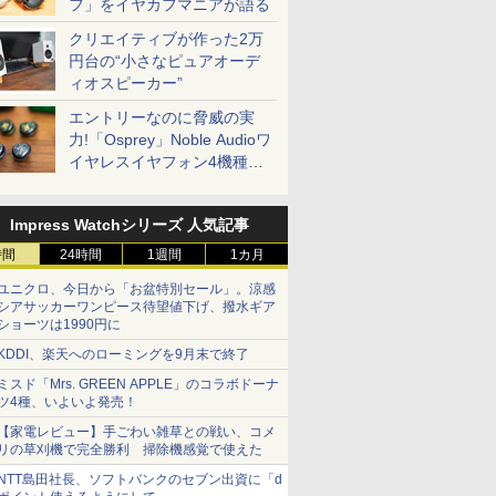
フ」をイヤカフマニアが語る
クリエイティブが作った2万
円台の“小さなピュアオーデ
ィオスピーカー”
エントリーなのに脅威の実
力!「Osprey」Noble Audioワ
イヤレスイヤフォン4機種を
一気に聴く
Impress Watchシリーズ 人気記事
時間
24時間
1週間
1カ月
ユニクロ、今日から「お盆特別セール」。涼感
シアサッカーワンピース待望値下げ、撥水ギア
ショーツは1990円に
KDDI、楽天へのローミングを9月末で終了
ミスド「Mrs. GREEN APPLE」のコラボドーナ
ツ4種、いよいよ発売！
【家電レビュー】手ごわい雑草との戦い、コメ
リの草刈機で完全勝利 掃除機感覚で使えた
NTT島田社長、ソフトバンクのセブン出資に「d