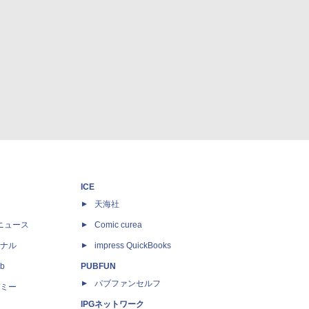
ICE
天海社
ニュース
Comic curea
ナル
impress QuickBooks
b
PUBFUN
パブファンセルフ
ミー
IPGネットワーク