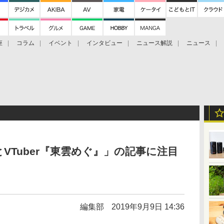
座
コラム
イベント
インタビュー
ニュース解説
ニュース
Bitcoin Cash
ブックに学ぶ
お知らせ
金融庁研究会
VTuber『東雲めぐ』」の記事に注目
］
編集部
2019年9月9日 14:36