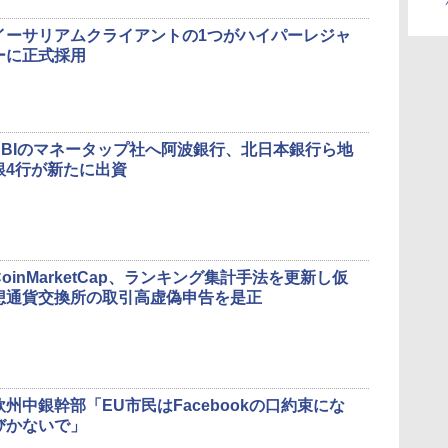
イーサリアムクライアントの1つがハイパーレジャ
ーに正式採用
SBIのマネータップ社へ阿波銀行、北日本銀行ら地
銀4行が新たに出資
CoinMarketCap、ランキング集計手法を更新し仮
想通貨交換所の取引高虚偽申告を是正
欧州中銀幹部「EU市民はFacebookの口約束にな
びかないで」