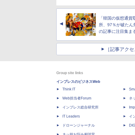
「韓国の仮想通貨
▲
所、97％が破たん
の記事に注目集ま
［記事アクセ
Group site links
インプレスのビジネスWeb
Think IT
Sm
Web担当者Forum
ネ
インプレス総合研究所
Imp
IT Leaders
イ
ドローンジャーナル
DI
ネッ担お悩み相談室