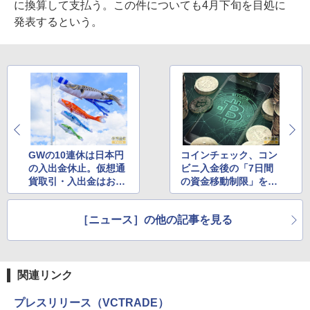
に換算して支払う。この件についても4月下旬を目処に
発表するという。
GWの10連休は日本円
コインチェック、コン
の入出金休止。仮想通
ビニ入金後の「7日間
貨取引・入出金はおよ
の資金移動制限」を半
そ通常通り
額相当から全額相当に
変更
［ニュース］の他の記事を見る
関連リンク
プレスリリース（VCTRADE）