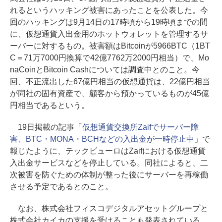
れるというハッキング被害にあったことを公表した。今
回のハッキングは9月14日の17時頃から19時頃までの間
に、仮想通貨入出金用のホットウォレットを管理するサ
ーバーに対するもの。被害額はBitcoinが5966BTC（1BT
C＝71万7000円換算で42億7762万2000円相当）で、Mo
naCoinとBitcoin Cashについては調査中とのこと。今
回、不正流出した67億円相当の仮想通貨は、22億円相当
が同社の固有資産で、顧客から預かっているものが45億
円相当であるという。
19日掲載の記事「
仮想通貨交換所Zaifでサーバー障
害、BTC・MONA・BCHなどの入出金が一時停止中
」で
報じたように、テックビューロはZaifにおける仮想通貨
入出金サービスなどを停止している。同社によると、二
次被害を防ぐための体制が整った後にサーバーを再稼働
させる予定であるとのこと。
なお、株式会社フィスコデジタルアセットグループと
株式会社カイカの支援を受けることも発表されている。