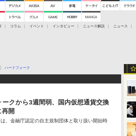
座
コラム
イベント
インタビュー
ニュース解説
ニュース
Bitcoin Cash
ブックに学ぶ
お知らせ
金融庁研究会
ハードフォーク
ードフォークから3週間弱、国内仮想通貨交換
に再開
所は、金融庁認定の自主規制団体と取り扱い開始時