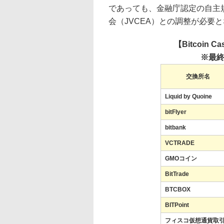
であっても、金融庁認定の自主
会（JVCEA）との調整が必要
【Bitcoi
※最終
交換所名
Liquid by Quoine
bitFlyer
bitbank
VCTRADE
GMOコイン
BitTrade
BTCBOX
BITPoint
フィスコ仮想通貨取