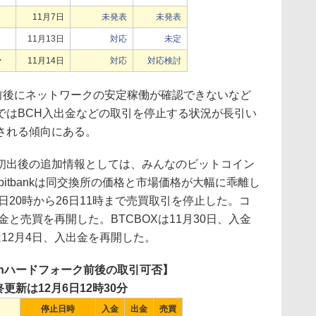
11月7日
未発表
未発表
11月13日
対応
未定
ン
11月14日
対応
対応検討
ォーク前後にネットワークの安定稼働が確認できないなど
ではBCH入出金などの取引を停止する状況が長引い
される傾向にある。
初出後の追加情報としては、みんなのビットコイン
bitbankは同交換所の価格と市場価格が大幅に乖離し
日20時から26日11時まで売買取引を停止した。コ
金と売買を再開した。BTCBOXは11月30日、入金
ineは12月4日、入出金を再開した。
 Cashハードフォーク前後の取引可否】
更新は12月6日12時30分
停止日時
入金
出金
売買