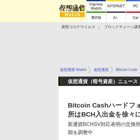
新型コロナウイルス
ブロックチェーン講
ランキング
Stellar Lumens
Libra
仮想通貨 Watch
仮想通貨
Bitcoin Cash
仮想通貨（暗号資産）ニュース
Bitcoin Cashハ
所はBCH入出金を徐々
新通貨BCHSV対応表明の交換
期を調整中