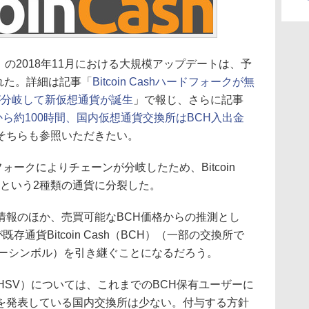
BCH）の2018年11月における大規模アップデートは、予
された。詳細は記事「
Bitcoin Cashハードフォークが無
が分岐して新仮想通貨が誕生
」で報じ、さらに記事
ォークから約100時間、国内仮想通貨交換所はBCH入出金
そちらも参照いただきたい。
ドフォークによりチェーンが分岐したため、Bitcoin
coin SVという2種類の通貨に分裂した。
報のほか、売買可能なBCH価格からの推測とし
）が既存通貨Bitcoin Cash（BCH）（一部の交換所で
カーシンボル）を引き継ぐことになるだろう。
（BCHSV）については、これまでのBCH保有ユーザーに
を発表している国内交換所は少ない。付与する方針