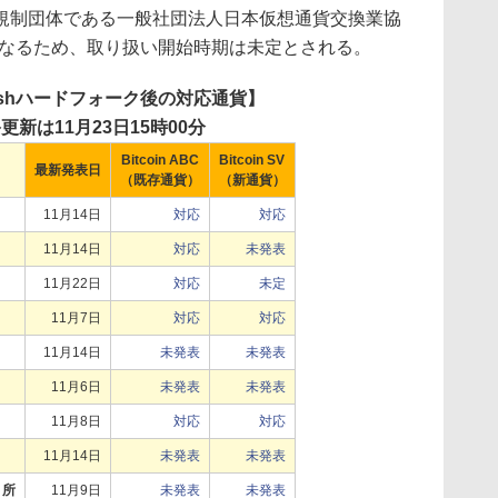
規制団体である一般社団法人日本仮想通貨交換業協
となるため、取り扱い開始時期は未定とされる。
n Cashハードフォーク後の対応通貨】
更新は11月23日15時00分
Bitcoin ABC
Bitcoin SV
最新発表日
（既存通貨）
（新通貨）
11月14日
対応
対応
11月14日
対応
未発表
11月22日
対応
未定
11月7日
対応
対応
11月14日
未発表
未発表
11月6日
未発表
未発表
11月8日
対応
対応
11月14日
未発表
未発表
引所
11月9日
未発表
未発表