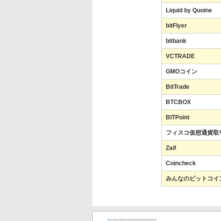
Liquid by Quoine
bitFlyer
bitbank
VCTRADE
GMOコイン
BitTrade
BTCBOX
BITPoint
フィスコ仮想通貨取
Zaif
Coincheck
みんなのビットコイ