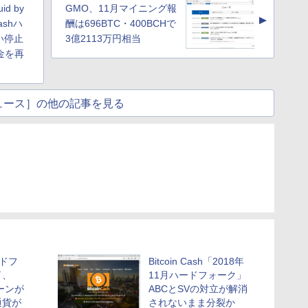
d by
GMO、11月マイニング報
▲
Cashハ
酬は696BTC・400BCHで
い停止
3億2113万円相当
金を再
ュース］の他の記事を見る
ハードフ
Bitcoin Cash「2018年
了、
11月ハードフォーク」
ーンが
ABCとSVの対立が解消
通貨が
されないまま分裂か