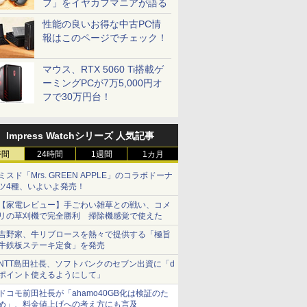
フ」をイヤカフマニアが語る
性能の良いお得な中古PC情
報はこのページでチェック！
マウス、RTX 5060 Ti搭載ゲ
ーミングPCが7万5,000円オ
フで30万円台！
Impress Watchシリーズ 人気記事
時間
24時間
1週間
1カ月
ミスド「Mrs. GREEN APPLE」のコラボドーナ
ツ4種、いよいよ発売！
【家電レビュー】手ごわい雑草との戦い、コメ
リの草刈機で完全勝利 掃除機感覚で使えた
吉野家、牛リブロースを熱々で提供する「極旨
牛鉄板ステーキ定食」を発売
NTT島田社長、ソフトバンクのセブン出資に「d
ポイント使えるようにして」
ドコモ前田社長が「ahamo40GB化は検証のた
め」、料金値上げへの考え方にも言及