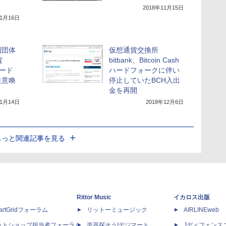
2018年11月15日
11月16日
制団体
仮想通貨交換所
貨
bitbank、Bitcoin Cash
のハード
ハードフォークに伴い
注意喚
停止していたBCH入出
金を再開
11月14日
2018年12月6日
もっと関連記事を見る
Rittor Music
イカロス出版
artGridフォーラム
リットーミュージック
AIRLINEweb
ットショップ担当者フォーラム
楽器探そう!デジマート
Jディフェンス