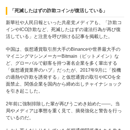
「死滅したはずの詐欺コインが復活している」
新華社や人民日報といった共産党メディアも、「詐欺コ
インやICO詐欺など、死滅したはずの違法行為が再び復
活している」と注意を呼び掛ける記事を掲載した。
中国は、仮想通貨取引所大手のBinanceや世界最大手の
マイニングマシンメーカーBitmain（ビットメイン）な
ど、グローバルで顧客を持つ著名企業を多く輩出する
「仮想通貨業界のハブ」だったが、2017年9月に「投機
の過熱や詐欺を誘発する」と仮想通貨の取引やICOを全
面禁止、関係企業を国内から締め出しチャイナショック
を引き起こした。
2年前に強制排除した輩が再びうごめき始めた——。当
局やメディアは事態を重く見て、摘発強化と警告を行っ
ているのだ。