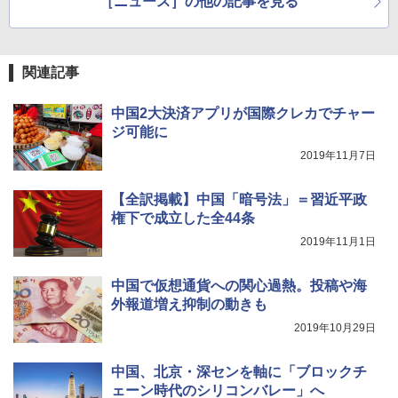
［ニュース］の他の記事を見る
関連記事
中国2大決済アプリが国際クレカでチャー
ジ可能に
2019年11月7日
【全訳掲載】中国「暗号法」＝習近平政
権下で成立した全44条
2019年11月1日
中国で仮想通貨への関心過熱。投稿や海
外報道増え抑制の動きも
2019年10月29日
中国、北京・深センを軸に「ブロックチ
ェーン時代のシリコンバレー」へ