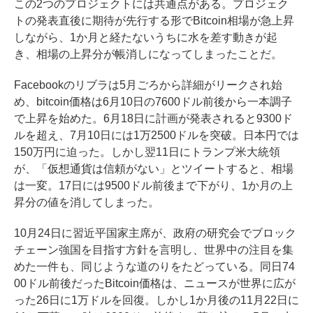
この2つのプロジェクトには共通点がある。プロジェク
トの発表直後に期待が先行する形でBitcoin相場が急上昇
しながら、1か月と経たないうちに水を差す動きが起
き、相場の上昇分が帳消しになってしまったことだ。
Facebookのリブラは5月ごろから詳細がリークされ始
め、bitcoin価格は6月10日の7600ドル前後から一本調子
で上昇を始めた。6月18日に計画が発表されると9300ド
ルを超え、7月10日には1万2500ドルを突破。日本円では
150万円に迫った。しかし翌11日にトランプ米大統領
が、「仮想通貨は信頼がない」とツイートすると、相場
は一変。17日には9500ドル前後まで下がり、1か月の上
昇分の値を消してしまった。
10月24日に習近平国家主席が、政府の研究会でブロック
チェーン強国を目指す方針を言明し、世界中の注目を集
めた一件も、同じような道のりをたどっている。同日74
00ドル前後だったBitcoin価格は、ニュースが世界に広が
った26日に1万ドルを回復。しかし1か月後の11月22日に