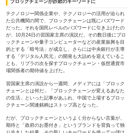
ブロックチェーンが詐欺のキーワードに
テクノロジー関係企業や、テクノロジーの活用が迫られ
た公共機関の間で、ブロックチェーンは既にバズワード
だった。それを国民レベルのバズワードに引き上げたの
が、10月24日の習国家主席の演説だ。その数日後にブロ
ックチェーンや量子コンピューターなどの産業振興を目
的とする「暗号法」が成立し、さらには中央銀行が主導
する「デジタル人民元」の開発も大詰めを迎えているこ
とも、リブラの次を探すブロックチェーン・仮想通貨市
場関係者の期待値を上げた。
習国家主席の演説から一週間、メディアには「ブロック
チェーンとは何だ」「ブロックチェーンが変えるあなた
の生活」といった記事があふれ、中国で上場するブロッ
クチェーン関連銘柄はストップ高となった。
だが、ブロックチェーンというよく分からない言葉が、
期待と「政府のお墨付き」というブランドを背負って独
り歩きした結果、その新しいキーワードを使って一儲け