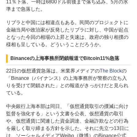
11％下落、一時は6800ドル前後まで落ち込み、5月の水
準まで急落した。
リブラと中国には相違点もある。民間のプロジェクトに
金融当局や政治家が反発したリブラに対し、中国が起点
となった今回の相場の上昇と失速は、政府の独り相撲の
様相も呈している。どういうことだろうか。
Binanceの上海事務所閉鎖報道でBitcoin11%急落
22日の仮想通貨急落は、米業界メディアの
The Block
の
「Binance（バイナンス）の上海事務所が警察の立ち入
りを受けて閉鎖された」との報道がきっかけだと見られ
ている。
中央銀行上海本部は同日、「仮想通貨取引の撲滅に向け
監督を強化する」という文書を公表、仮想通貨の取引
や、仮想通貨に関連した資金調達、金融詐欺などの行為
を厳しく取り締まる方針を示した。それに先立つ13日に
は、ソーシャルメディアWeibo（微博）のBinance公式