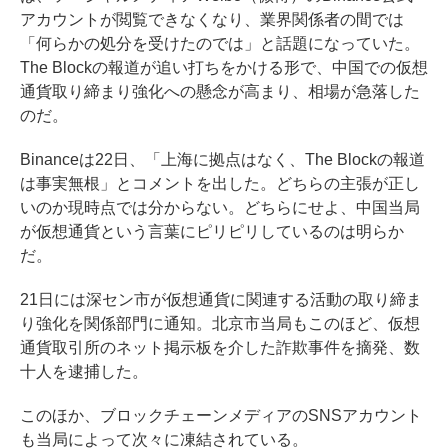
アカウントが閲覧できなくなり、業界関係者の間では
「何らかの処分を受けたのでは」と話題になっていた。
The Blockの報道が追い打ちをかける形で、中国での仮想
通貨取り締まり強化への懸念が高まり、相場が急落した
のだ。
Binanceは22日、「上海に拠点はなく、The Blockの報道
は事実無根」とコメントを出した。どちらの主張が正し
いのか現時点では分からない。どちらにせよ、中国当局
が仮想通貨という言葉にピリピリしているのは明らか
だ。
21日には深セン市が仮想通貨に関連する活動の取り締ま
り強化を関係部門に通知。北京市当局もこのほど、仮想
通貨取引所のネット掲示板を介した詐欺事件を摘発、数
十人を逮捕した。
このほか、ブロックチェーンメディアのSNSアカウント
も当局によって次々に凍結されている。