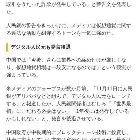
取引をうたった詐欺が発生している」と警告文を発表し
た。
人民銀の警告をきっかけに、メディアは仮想通貨に関す
る違法な活動を糾弾するトーンを一気に強めた。
デジタル人民元も発言後退
中国では「今後、さらに業界への締め付けが厳しくな
り、仮想通貨相場は一段安になるのでは」という観測が
強まっている。
米メディアのフォーブスが数か月前、「11月11日に人民
銀がアリババなどと組んで、デジタル人民元をローンチ
する」と報道したが、人民銀関係者はむしろ「『世界最
初』にこだわる必要はない」「1年後には発行している
かもしれない」と、発言を後退させている。
中国政府が中長期的にブロックチェーン技術に投資し、
社会に導入していく方向は変わらないだろうが、最近は