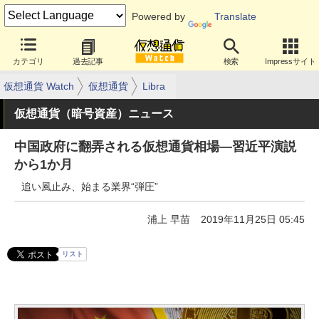
Powered by
Translate
カテゴリ
過去記事
検索
Impressサイト
仮想通貨 Watch
仮想通貨
Libra
仮想通貨（暗号資産）ニュース
中国政府に翻弄される仮想通貨相場―習近平演説
から1か月
追い風止み、始まる業界“弾圧”
浦上 早苗
2019年11月25日 05:45
リスト