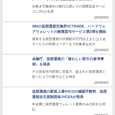
出稼ぎ労働者向け銀行口座レスの国際送金サービ
スに2行が合意
(2019/4/2)
SBIの仮想通貨交換所VCTRADE、ハードウェ
アウォレットの無償貸与サービス第2弾を開始
保有する仮想通貨の評価額10万円以上または入金
サービスの利用ユーザーまで対象者を拡大
(2019/4/2)
金融庁、仮想通貨の「疑わしい取引の参考事
例」を発表
テロ資金供与対策に非協力、盗まれた仮想通貨と
知った上での取引なども例示
(2019/4/2)
仮想通貨の新規上場やICOの確認手数料、仮想
通貨自主規制団体JVCEAが発表
年会費に仮想通貨ウォレット業務のみの区分も明
記