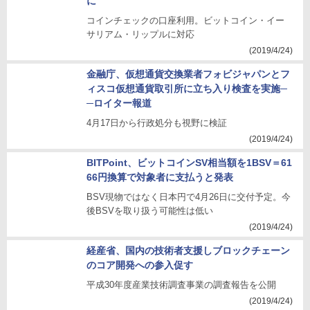
に
コインチェックの口座利用。ビットコイン・イー
サリアム・リップルに対応
(2019/4/24)
金融庁、仮想通貨交換業者フォビジャパンとフ
ィスコ仮想通貨取引所に立ち入り検査を実施─
─ロイター報道
4月17日から行政処分も視野に検証
(2019/4/24)
BITPoint、ビットコインSV相当額を1BSV＝61
66円換算で対象者に支払うと発表
BSV現物ではなく日本円で4月26日に交付予定。今
後BSVを取り扱う可能性は低い
(2019/4/24)
経産省、国内の技術者支援しブロックチェーン
のコア開発への参入促す
平成30年度産業技術調査事業の調査報告を公開
(2019/4/24)