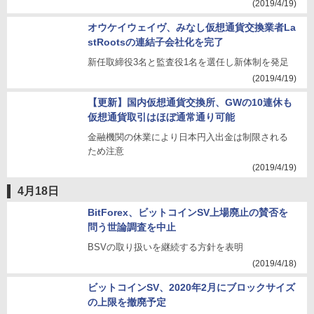
(2019/4/19)
オウケイウェイヴ、みなし仮想通貨交換業者La
stRootsの連結子会社化を完了
新任取締役3名と監査役1名を選任し新体制を発足
(2019/4/19)
【更新】国内仮想通貨交換所、GWの10連休も
仮想通貨取引はほぼ通常通り可能
金融機関の休業により日本円入出金は制限される
ため注意
(2019/4/19)
4月18日
BitForex、ビットコインSV上場廃止の賛否を
問う世論調査を中止
BSVの取り扱いを継続する方針を表明
(2019/4/18)
ビットコインSV、2020年2月にブロックサイズ
の上限を撤廃予定