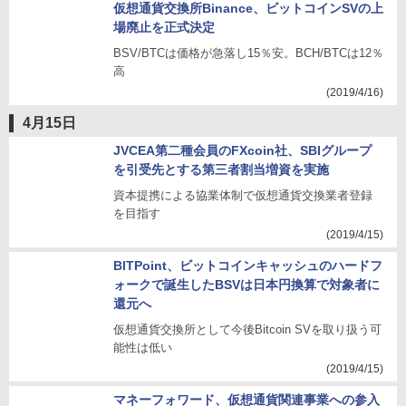
仮想通貨交換所Binance、ビットコインSVの上
場廃止を正式決定
BSV/BTCは価格が急落し15％安。BCH/BTCは12％
高
(2019/4/16)
4月15日
JVCEA第二種会員のFXcoin社、SBIグループ
を引受先とする第三者割当増資を実施
資本提携による協業体制で仮想通貨交換業者登録
を目指す
(2019/4/15)
BITPoint、ビットコインキャッシュのハードフ
ォークで誕生したBSVは日本円換算で対象者に
還元へ
仮想通貨交換所として今後Bitcoin SVを取り扱う可
能性は低い
(2019/4/15)
マネーフォワード、仮想通貨関連事業への参入