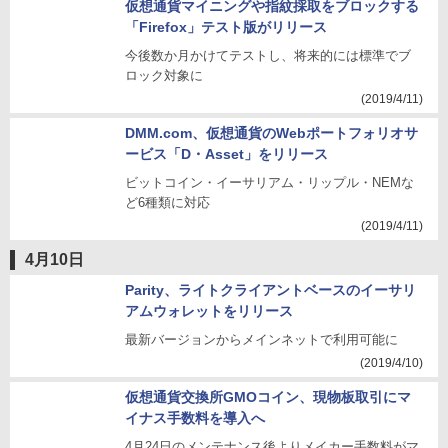
仮想通貨マイニングや指紋採取をブロックする
「Firefox」テスト版がリリース
今後数か月かけてテストし、将来的には標準でブ
ロック対象に
(2019/4/11)
DMM.com、仮想通貨のWebポートフォリオサ
ービス「D・Asset」をリリース
ビットコイン・イーサリアム・リップル・NEMな
ど6種類に対応
(2019/4/11)
4月10日
Parity、ライトクライアントベースのイーサリ
アムウォレットをリリース
最新バージョンからメインネットで利用可能に
(2019/4/10)
仮想通貨交換所GMOコイン、現物板取引にマ
イナス手数料を導入へ
4月24日のメンテナンス後よりメイカー手数料がマ