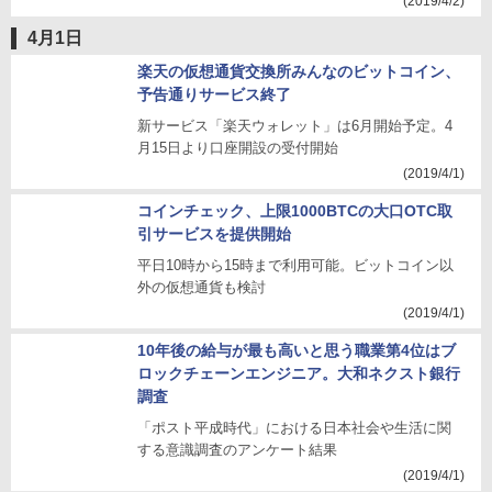
(2019/4/2)
4月1日
楽天の仮想通貨交換所みんなのビットコイン、
予告通りサービス終了
新サービス「楽天ウォレット」は6月開始予定。4
月15日より口座開設の受付開始
(2019/4/1)
コインチェック、上限1000BTCの大口OTC取
引サービスを提供開始
平日10時から15時まで利用可能。ビットコイン以
外の仮想通貨も検討
(2019/4/1)
10年後の給与が最も高いと思う職業第4位はブ
ロックチェーンエンジニア。大和ネクスト銀行
調査
「ポスト平成時代」における日本社会や生活に関
する意識調査のアンケート結果
(2019/4/1)