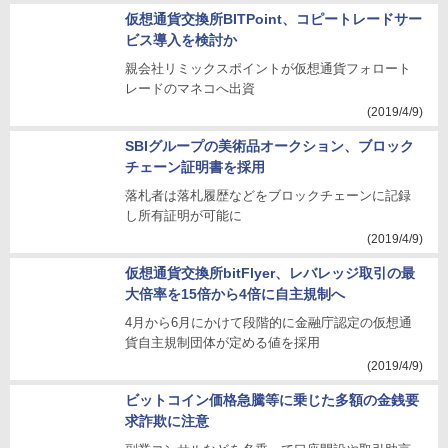
仮想通貨交換所BITPoint、コピートレードサー
ビス導入を検討か
親会社リミックスポイントが仮想通貨フォロート
レードのマネコへ出資
(2019/4/9)
SBIグループの美術品オークション、ブロック
チェーン証明書を採用
落札者は落札履歴などをブロックチェーンに記録
し所有証明が可能に
(2019/4/9)
仮想通貨交換所bitFlyer、レバレッジ取引の最
大倍率を15倍から4倍に自主規制へ
4月から6月にかけて段階的に金融庁認定の仮想通
貨自主規制団体が定める値を採用
(2019/4/9)
ビットコイン価格急騰等に乗じた多額の金銭要
求詐欺に注意