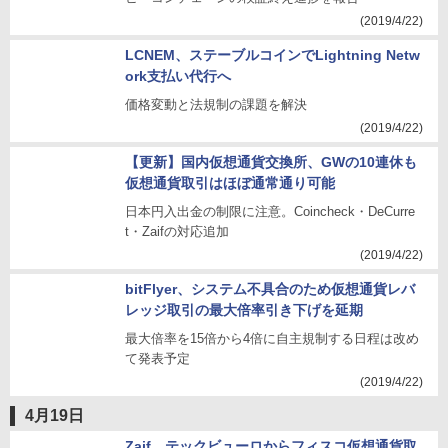
(2019/4/22)
LCNEM、ステーブルコインでLightning Netw
ork支払い代行へ
価格変動と法規制の課題を解決
(2019/4/22)
【更新】国内仮想通貨交換所、GWの10連休も
仮想通貨取引はほぼ通常通り可能
日本円入出金の制限に注意。Coincheck・DeCurre
t・Zaifの対応追加
(2019/4/22)
bitFlyer、システム不具合のため仮想通貨レバ
レッジ取引の最大倍率引き下げを延期
最大倍率を15倍から4倍に自主規制する日程は改め
て発表予定
(2019/4/22)
4月19日
Zaif、テックビューロからフィスコ仮想通貨取