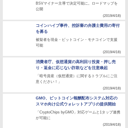
BSVマイナー主導で決定可能に。ロードマップを
公開
(2019/4/18)
コインハイブ事件、控訴審の弁護士費用の寄付
を募る
被疑者を現金・ビットコイン・モナコインで支援
可能
(2019/4/18)
消費者庁、仮想通貨の高利回り投資・押し売
り・返金に応じない詐欺などを注意喚起
「暗号資産（仮想通貨）に関するトラブルにご注
意ください！」
(2019/4/18)
GMO、ビットコイン報酬配布システム対応の
スマホ向け公式ウォレットアプリの提供開始
「CryptoChips byGMO」対応ゲームと1タップ連携
が可能に
(2019/4/18)