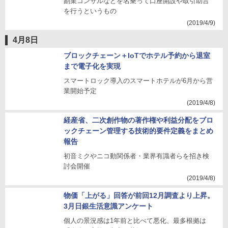
副業コンサルなどを名乗って口座開設や取引助言
を行うというもの
(2019/4/9)
4月8日
ブロックチェーン＋IoTでホテル予約から退室
まで電子化を実現
スマートロック導入のスマートホテルが6月から営
業開始予定
(2019/4/8)
経産省、二次創作物の著作権や利益分配をブロ
ックチェーン管理する技術的要件定義をまとめ
報告
初音ミクやニコ動関係者・業界有識者らを招き検
討会開催
(2019/4/8)
物価「上がる」回答が前回12月調査より上昇。
3月日銀生活意識アンケート
個人の景況感は1年前と比べて悪化、最多根拠は