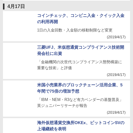
4月17日
コインチェック、コンビニ入金・クイック入金
の利用再開
1日の入金回数・入金額の移動制限など変更
(2019/4/17)
三菱UFJ、米仮想通貨コンプライアンス技術開
発会社に出資
「金融機関の次世代コンプライアンス態勢構築に
重要な技術」と評価
(2019/4/17)
米国小売業界のブロックチェーン活用企業、5
年間で75倍の増加予想
「IBM・NEM・R3など有力ベンダーの基盤普及」
英ジュニパーリサーチが報告
(2019/4/17)
海外仮想通貨交換所OKEx、ビットコインSVの
上場継続を表明