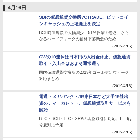
4月16日
SBIの仮想通貨交換所VCTRADE、ビットコイ
ンキャッシュの上場廃止を決定
BCH時価総額の大幅減少、51％攻撃の懸念、さら
なるハードフォークの価格下落懸念のため
(2019/4/16)
GWの10連休は日本円の入出金休止。仮想通貨
取引・入出金はおよそ通常通り
国内仮想通貨交換所の2019年ゴールデンウィーク
対応まとめ
(2019/4/16)
電通・メガバンク・JR東日本など大手19社出
資のディーカレット、仮想通貨取引サービスを
開始
BTC・BCH・LTC・XRPの現物取引に対応。ETHは
今夏対応予定
(2019/4/16)