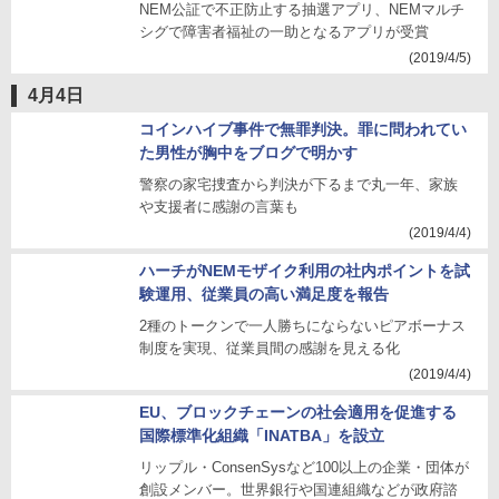
NEM公証で不正防止する抽選アプリ、NEMマルチ
シグで障害者福祉の一助となるアプリが受賞
(2019/4/5)
4月4日
コインハイブ事件で無罪判決。罪に問われてい
た男性が胸中をブログで明かす
警察の家宅捜査から判決が下るまで丸一年、家族
や支援者に感謝の言葉も
(2019/4/4)
ハーチがNEMモザイク利用の社内ポイントを試
験運用、従業員の高い満足度を報告
2種のトークンで一人勝ちにならないピアボーナス
制度を実現、従業員間の感謝を見える化
(2019/4/4)
EU、ブロックチェーンの社会適用を促進する
国際標準化組織「INATBA」を設立
リップル・ConsenSysなど100以上の企業・団体が
創設メンバー。世界銀行や国連組織などが政府諮