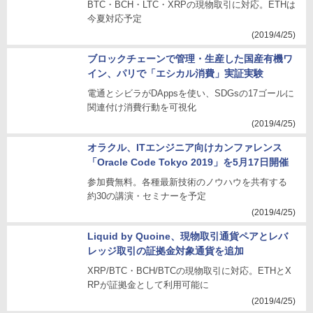
BTC・BCH・LTC・XRPの現物取引に対応。ETHは
今夏対応予定
(2019/4/25)
ブロックチェーンで管理・生産した国産有機ワ
イン、パリで「エシカル消費」実証実験
電通とシビラがDAppsを使い、SDGsの17ゴールに
関連付け消費行動を可視化
(2019/4/25)
オラクル、ITエンジニア向けカンファレンス
「Oracle Code Tokyo 2019」を5月17日開催
参加費無料。各種最新技術のノウハウを共有する
約30の講演・セミナーを予定
(2019/4/25)
Liquid by Quoine、現物取引通貨ペアとレバ
レッジ取引の証拠金対象通貨を追加
XRP/BTC・BCH/BTCの現物取引に対応。ETHとX
RPが証拠金として利用可能に
(2019/4/25)