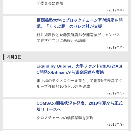
問委員会に参加
(2019/4/4)
慶應義塾大学にブロックチェーン寄付講座を開
講、「くりぷ豚」のセレス社が支援
村井純教授と斉藤賢爾講師が湘南藤沢キャンパス
で在学生向けに基礎から講義
(2019/4/4)
4月3日
Liquid by Quoine、大手ファンドのIDGとASI
C開発のBitmainから資金調達を実施
未上場のテクノロジー企業として創業5年未満でグ
ループ評価額10億ドル超を達成
(2019/4/3)
COMSAの開発状況を発表、2019年夏から正式
版リリースへ
クロスチェーンの価値移転を実現
(2019/4/3)