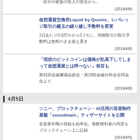
「自分や家族の収入の状況から」
(2019/4/8)
仮想通貨交換所Liquid by Quoine、レバレッ
ジ取引の建玉の繰り越し手数料を変更
1日あたり0.025％から0.1％に。現物取引の取引手
数料は無料のまま据え置き
(2019/4/8)
「現状のビットコインは価格が乱高下してしま
って仮想通貨とは呼べない」発言も
第41回金融審議会総会・第29回金融分科会合同会
合より
(2019/4/8)
4月5日
ソニー、ブロックチェーン・AI活用の音楽制作
基盤「soundmain」ティザーサイトを公開
音楽著作権の登録を効率化。複数権利者の同意を
ブロックチェーン上に記録
(2019/4/5)