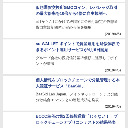
仮想通貨交換所GMOコイン、レバレッジ取引
の最大倍率を10倍から4倍に自主規制へ
5月から7月にかけて段階的に金融庁認定の仮想通
貨自主規制団体が定める値を採用
(2019/4/5)
au WALLET ポイントで資産運用を疑似体験で
きるポイント運用サービスが4月9日開始
グループ会社の投資信託基準価額に連動してポイ
ントが増減
(2019/4/5)
個人情報をブロックチェーンで分散管理する本
人認証サービス「BaaSid」
BaaSid Lab Japan、メインネットローンチと分離
分散結合エンジンとの連動成功を発表
(2019/4/5)
BCCC主催の第2回仮想通貨「じゃない！」ブ
ロックチェーンアプリコンテストの結果発表