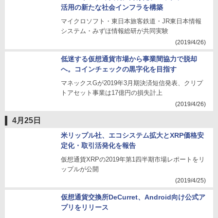
活用の新たな社会インフラを構築
マイクロソフト・東日本旅客鉄道・JR東日本情報
システム・みずほ情報総研が共同実験
(2019/4/26)
低迷する仮想通貨市場から事業間協力で脱却
へ。コインチェックの黒字化を目指す
マネックスGが2019年3月期決済短信発表、クリプ
トアセット事業は17億円の損失計上
(2019/4/26)
4月25日
米リップル社、エコシステム拡大とXRP価格安
定化・取引活発化を報告
仮想通貨XRPの2019年第1四半期市場レポートをリ
ップルが公開
(2019/4/25)
仮想通貨交換所DeCurret、Android向け公式ア
プリをリリース