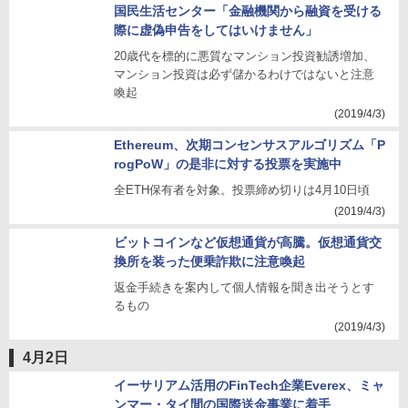
国民生活センター「金融機関から融資を受ける
際に虚偽申告をしてはいけません」
20歳代を標的に悪質なマンション投資勧誘増加、
マンション投資は必ず儲かるわけではないと注意
喚起
(2019/4/3)
Ethereum、次期コンセンサスアルゴリズム「P
rogPoW」の是非に対する投票を実施中
全ETH保有者を対象。投票締め切りは4月10日頃
(2019/4/3)
ビットコインなど仮想通貨が高騰。仮想通貨交
換所を装った便乗詐欺に注意喚起
返金手続きを案内して個人情報を聞き出そうとす
るもの
(2019/4/3)
4月2日
イーサリアム活用のFinTech企業Everex、ミャ
ンマー・タイ間の国際送金事業に着手