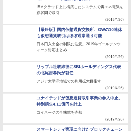
IBMクラウド上に構築したシステムで再エネ電気を
顧客間で取引
(2019/4/26)
【最終版】国内仮想通貨交換所、GWの10連休
も仮想通貨取引はほぼ通常通り可能
日本円入出金の制限に注意。2019年ゴールデンウ
ィーク対応まとめ
(2019/4/26)
リップル社取締役にSBIホールディングス代表
の北尾吉孝氏が就任
アジア太平洋地域での利用拡大目指す
(2019/4/26)
ユナイテッドが仮想通貨取引事業の参入中止。
特別損失4.11億円を計上
コイネージの全株式を売却
(2019/4/26)
スマートシティ実現に向けたブロックチェーン