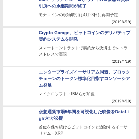
引所への承継期間が終了
モナコインの現物取引は4月23日に再開予定
(2019/4/19)
Crypto Garage、ビットコインのデリバティブ
契約システムを開発
スマートコントラクトで契約から決済までをトラ
ストレスで実現
(2019/4/19)
エンタープライズイーサリアム同盟、ブロック
チェーンのトークン標準化目指すコンソーシア
ム発足
マイクロソフト・IBMらが加盟
(2019/4/19)
仮想通貨市場5年間を可視化した映像をDataLi
ght社が公開
首位を保ち続けるビットコインと追随するイーサ
リアム・XRP