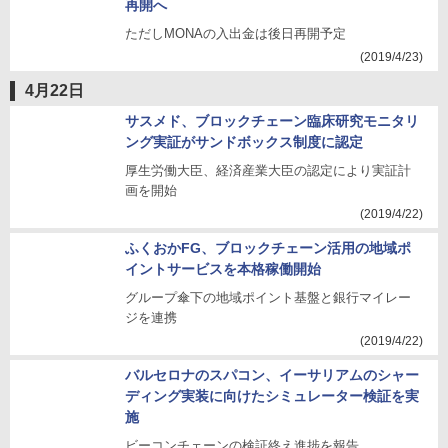
再開へ
ただしMONAの入出金は後日再開予定
(2019/4/23)
4月22日
サスメド、ブロックチェーン臨床研究モニタリ
ング実証がサンドボックス制度に認定
厚生労働大臣、経済産業大臣の認定により実証計
画を開始
(2019/4/22)
ふくおかFG、ブロックチェーン活用の地域ポ
イントサービスを本格稼働開始
グループ傘下の地域ポイント基盤と銀行マイレー
ジを連携
(2019/4/22)
バルセロナのスパコン、イーサリアムのシャー
ディング実装に向けたシミュレーター検証を実
施
ビーコンチェーンの検証終え進捗を報告