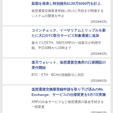
延期を発表し特別損失6139万5000円を計上
仮想通貨交換業者登録に向けた手続きや関連する
システムの開発を中止
(2019/4/15)
コインチェック、イーサリアムとリップルを新
たに大口OTC取引サービス対象通貨に追加
最大で1万ETH、500万XRPの一括取引が利用可
能。平日10時から15時まで
(2019/4/15)
楽天ウォレット、仮想通貨交換所の口座開設の
受付開始
BTC・ETH・BCHの現物取引に対応
(2019/4/15)
仮想通貨交換業登録申請を取り下げ済みのMr.
Exchange、サービスの仕様変更を5月7日実施
XRPの出金サービスなど仮想通貨の返金手続きを
一部変更
(2019/4/15)