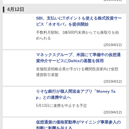
4月12日
SBI、支払いにTポイントも使える株式投資サー
ビス「ネオモバ」を提供開始
手数料月額制。1株500円未満からでも株取引を始
められる
(2019/4/12)
マネックスグループ、米国にて準備中の仮想通
貨仲介サービスにDeltixの基盤を採用
老舗投資戦略企業が手がける機関投資家向け仮想
通貨取引基盤
(2019/4/12)
りそな銀行が個人間送金アプリ「Money Ta
p」との連携中止へ
5月13日に連携を中止する予定
(2019/4/12)
仮想通貨の価格変動率がマイニング事業参入の
判断に影響を与える