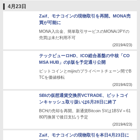
4月23日
Zaif、モナコインの現物取引を再開。MONA売
買が可能に
MONA入出金、簡単取引サービスのMONA/JPYの
売買は未だ利用不可
(2019/4/23)
テックビューロHD、ICO総合基盤の中核「CO
MSA HUB」のβ版を予定通り公開
ビットコインとmijinのプライベートチェーン間でB
TCを価値移転
(2019/4/23)
SBIの仮想通貨交換所VCTRADE、ビットコイ
ンキャッシュ取り扱いは6月28日に終了
BCHの売却を再開。新通貨Bitcoin SVは1BSV＝61
80円換算で後日支払う予定
(2019/4/23)
Zaif、モナコインの現物取引を本日4月23日に