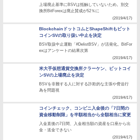
上場廃止基準にBSVは抵触していないため。別交
換所BitForexは廃止賛成が52％に
(2019/4/17)
BlockchainドットコムとShapeShiftもビット
コインSVの取り扱い中止を決定
BSV取扱中止運動「#DelistBSV」が活発化。BitFor
exはアンケートの結果次第
(2019/4/17)
米大手仮想通貨交換所クラーケン、ビットコイ
ンSVの上場廃止を決定
BSVを非難する人に対する詐欺的な主張や脅迫行
為を問題視
(2019/4/17)
コインチェック、コンビニ入金後の「7日間の
資金移動制限」を半額相当から全額相当に変更
入金直後の7日間、入金相当額の資産を口座から出
金・送金できない
(2019/4/17)