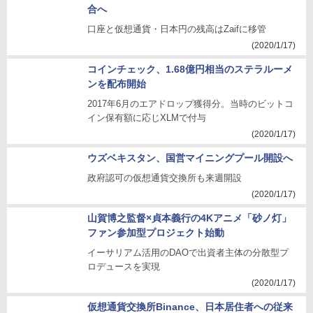
合へ
口座と仮想通貨・日本円の残高はZaifに移管
(2020/1/17)
コインチェック、1.68億円相当のステラルーメ
ンを配布開始
2017年6月のエアドロップ獲得分。当時のビットコ
イン保有額に応じXLMで付与
(2020/1/17)
ウズベキスタン、国営マイニングプール開設へ
政府認可の仮想通貨交換所も来週開設
(2020/1/17)
山賀博之監督×貞本義行の4Kアニメ「砂ノ灯」
ファン参加型プロジェクト始動
イーサリアム活用のDAOで出資者主体の分散型プ
ロデュースを実現
(2020/1/17)
仮想通貨交換所Binance、日本居住者への従来