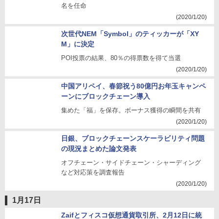
名を任命
(2020/1/20)
次世代NEM「Symbol」のティッカーが「XY
M」に決定
POI投票の結果、80％の得票数を得て当選
(2020/1/20)
中国アリペイ、春節祝う80億円お年玉キャンペ
ーンにブロックチェーン導入
集めた「福」を保存。ボーナス獲得の瞬間を共有
(2020/1/20)
日銀、ブロックチェーンスケーラビリティ問題
の現況まとめた論文発表
オフチェーン・サイドチェーン・シャーディング
など対応策を調査報告
(2020/1/20)
1月17日
Zaifとフィスコ仮想通貨取引所、2月12日に統