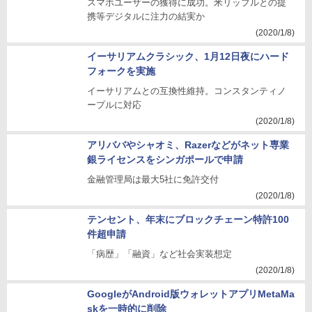
スマホユーザーの獲得に成功。米リップルとの提
携等デジタルに注力の結実か
(2020/1/8)
イーサリアムクラシック、1月12日夜にハード
フォークを実施
イーサリアムとの互換性維持。コンスタンティノ
ープルに対応
(2020/1/8)
アリババやシャオミ、Razerなどがネット専業
銀ライセンスをシンガポールで申請
金融管理局は最大5社に免許交付
(2020/1/8)
テンセント、年末にブロックチェーン特許100
件超申請
「病歴」「融資」など社会実装想定
(2020/1/8)
GoogleがAndroid版ウォレットアプリMetaMa
skを一時的に削除