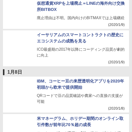
仮想通貨XRPを上場廃止＝LINEの海外向け交換
所BITBOX
廃止理由は不明。国内向けのBITMAXでは上場継続
(2020/1/9)
イーサリアムのスマートコントラクトの歴史に
エコシステムの成熟を見る
ICO最盛期の2017年以降にコーディング品質が劇的
に向上
(2020/1/9)
1月8日
IBM、コーヒー豆の来歴透明化アプリを2020年
初頭から欧米で提供開始
QRコードで豆の品質確認や農家への直接の支援が
可能
(2020/1/8)
米マネーグラム、ホリデー期間のオンライン取
引件数が前年比70％超の成長