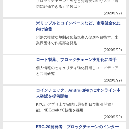
ブロックチェーン・AIなど先端技術のリスク「適
切に評価できる」半数以下
(2020/1/29)
米リップルとコインベースなど、市場健全化に
向け協働
州別の複雑な規制改め新規参入促進を目指す。米
業界団体で作業部会発足
(2020/1/29)
ロート製薬、ブロックチェーン実用化に着手
個人情報のセキュリティ強化目指しユニメディア
と共同研究
(2020/1/29)
コインチェック、Android向けにオンライン本
人確認を提供開始
KYCがアプリ上で完結し最短即日で取引開始可
能。NECのeKYC技術を採用
(2020/1/29)
ERC-20開発者「ブロックチェーンのインター