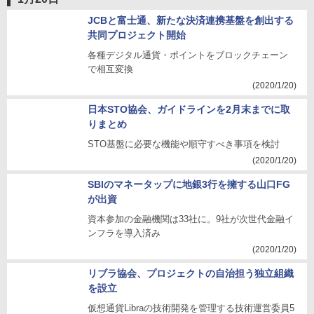
JCBと富士通、新たな決済連携基盤を創出する
共同プロジェクト開始
各種デジタル通貨・ポイントをブロックチェーン
で相互変換
(2020/1/20)
日本STO協会、ガイドラインを2月末までに取
りまとめ
STO基盤に必要な機能や順守すべき事項を検討
(2020/1/20)
SBIのマネータップに地銀3行を擁する山口FG
が出資
資本参加の金融機関は33社に。9社が次世代金融イ
ンフラを導入済み
(2020/1/20)
リブラ協会、プロジェクトの自治担う独立組織
を設立
仮想通貨Libraの技術開発を管理する技術運営委員5