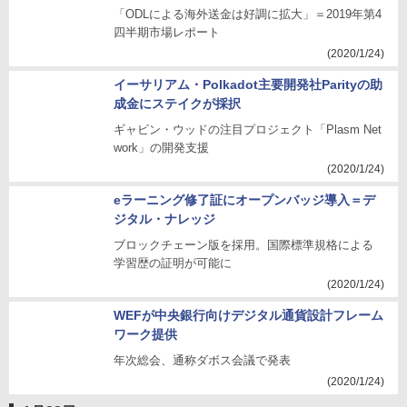
「ODLによる海外送金は好調に拡大」＝2019年第4
四半期市場レポート
(2020/1/24)
イーサリアム・Polkadot主要開発社Parityの助
成金にステイクが採択
ギャビン・ウッドの注目プロジェクト「Plasm Net
work」の開発支援
(2020/1/24)
eラーニング修了証にオープンバッジ導入＝デ
ジタル・ナレッジ
ブロックチェーン版を採用。国際標準規格による
学習歴の証明が可能に
(2020/1/24)
WEFが中央銀行向けデジタル通貨設計フレーム
ワーク提供
年次総会、通称ダボス会議で発表
(2020/1/24)