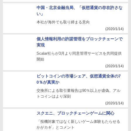
中国・北京金融当局、「仮想通貨の存在許さな
い」
本社が海外でも取り締まる意向
(2020/1/14)
個人情報利用の許諾管理をブロックチェーンで
実現
Scalar社らが3月より同意管理サービスを共同提供
開始
(2020/1/14)
ビットコインの市場シェア、仮想通貨全体の7
0％が真実か
交換所による取引量報告は90％以上が虚偽。アル
トコインはより深刻
(2020/1/14)
スクエニ、ブロックチェーンゲームに関心
「投機対象ではなく新しいゲーム体験もたらせる
かがカギ」とコメント