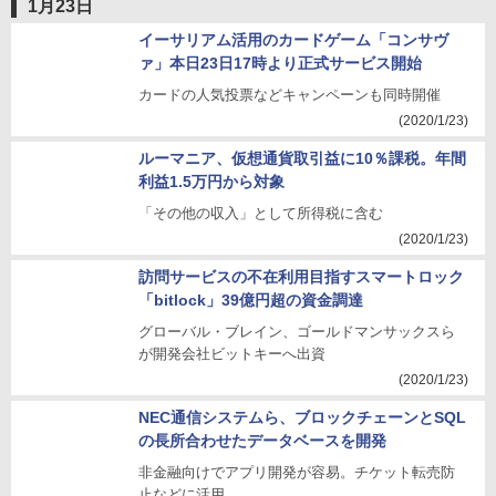
1月23日
イーサリアム活用のカードゲーム「コンサヴ
ァ」本日23日17時より正式サービス開始
カードの人気投票などキャンペーンも同時開催
(2020/1/23)
ルーマニア、仮想通貨取引益に10％課税。年間
利益1.5万円から対象
「その他の収入」として所得税に含む
(2020/1/23)
訪問サービスの不在利用目指すスマートロック
「bitlock」39億円超の資金調達
グローバル・ブレイン、ゴールドマンサックスら
が開発会社ビットキーへ出資
(2020/1/23)
NEC通信システムら、ブロックチェーンとSQL
の長所合わせたデータベースを開発
非金融向けでアプリ開発が容易。チケット転売防
止などに活用