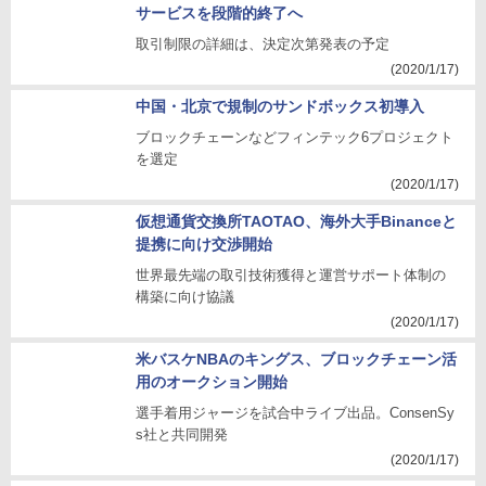
サービスを段階的終了へ
取引制限の詳細は、決定次第発表の予定
(2020/1/17)
中国・北京で規制のサンドボックス初導入
ブロックチェーンなどフィンテック6プロジェクト
を選定
(2020/1/17)
仮想通貨交換所TAOTAO、海外大手Binanceと
提携に向け交渉開始
世界最先端の取引技術獲得と運営サポート体制の
構築に向け協議
(2020/1/17)
米バスケNBAのキングス、ブロックチェーン活
用のオークション開始
選手着用ジャージを試合中ライブ出品。ConsenSy
s社と共同開発
(2020/1/17)