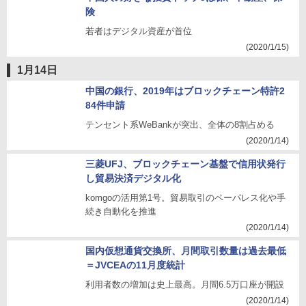
険
若者はデジタル資産が首位
(2020/1/15)
1月14日
中国の銀行、2019年はブロックチェーン特許2
84件申請
テンセント系WeBankが突出、全体の8割占める
(2020/1/14)
三菱UFJ、ブロックチェーン基盤で信用状発行
し貿易決済デジタル化
komgoの活用第1号。貿易取引のペーパレス化や手
続き自動化を推進
(2020/1/14)
国内仮想通貨交換所、月間取引数量は過去最低
＝JVCEAの11月度統計
利用者数の増加は史上最高。月間6.5万口座が開設
(2020/1/14)