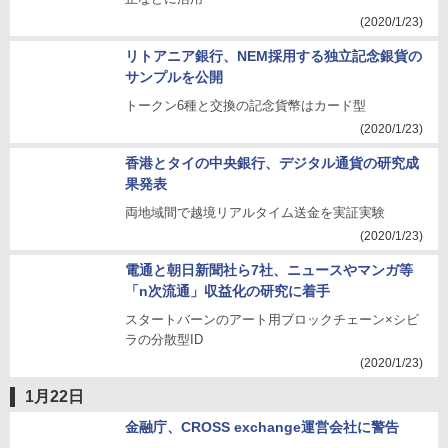
(2020/1/23)
リトアニア銀行、NEM採用する独立記念銀貨の
サンプルを公開
トークン6種と交換の記念貨幣はカード型
(2020/1/23)
香港とタイの中央銀行、デジタル通貨の研究成
果発表
両地域間で越境リアルタイム送金を実証実験
(2020/1/23)
電通と朝日新聞社ら7社、ニュースやマンガ等
「n次流通」収益化の研究に着手
スタートバーンのアート用ブロックチェーン×シビ
ラの分散型ID
(2020/1/23)
1月22日
金融庁、CROSS exchange運営会社に警告