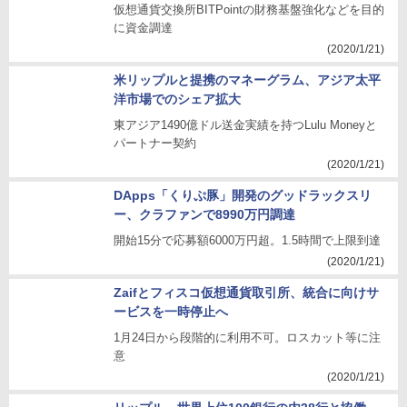
仮想通貨交換所BITPointの財務基盤強化などを目的
に資金調達
(2020/1/21)
米リップルと提携のマネーグラム、アジア太平
洋市場でのシェア拡大
東アジア1490億ドル送金実績を持つLulu Moneyと
パートナー契約
(2020/1/21)
DApps「くりぷ豚」開発のグッドラックスリ
ー、クラファンで8990万円調達
開始15分で応募額6000万円超。1.5時間で上限到達
(2020/1/21)
Zaifとフィスコ仮想通貨取引所、統合に向けサ
ービスを一時停止へ
1月24日から段階的に利用不可。ロスカット等に注
意
(2020/1/21)