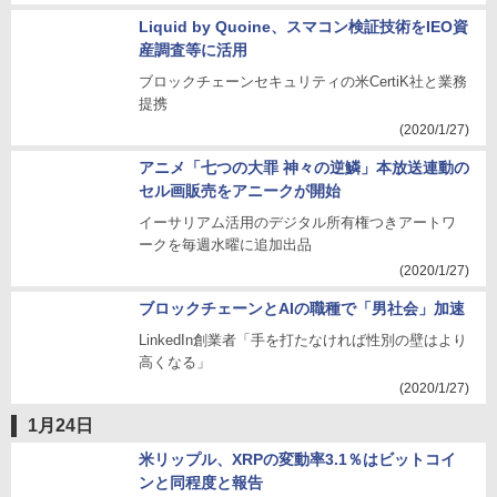
Liquid by Quoine、スマコン検証技術をIEO資
産調査等に活用
ブロックチェーンセキュリティの米CertiK社と業務
提携
(2020/1/27)
アニメ「七つの大罪 神々の逆鱗」本放送連動の
セル画販売をアニークが開始
イーサリアム活用のデジタル所有権つきアートワ
ークを毎週水曜に追加出品
(2020/1/27)
ブロックチェーンとAIの職種で「男社会」加速
LinkedIn創業者「手を打たなければ性別の壁はより
高くなる」
(2020/1/27)
1月24日
米リップル、XRPの変動率3.1％はビットコイ
ンと同程度と報告