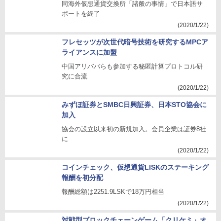
同海外仮想通貨交換所「諸般の事情」で日本語サ
ポートを終了
(2020/1/22)
フレセッツが次世代暗号技術を研究するMPCア
ライアンスに加盟
中国アリババらも参加する秘匿計算プロトコル研
究に合流
(2020/1/22)
みずほ証券とSMBC日興証券、日本STO協会に
加入
協会の設立以来初の新規加入。会員企業は証券8社
に
(2020/1/22)
コインチェック、仮想通貨LISKのステーキング
報酬を初分配
報酬総額は2251.9LSKで18万円相当
(2020/1/22)
対戦型ブロックチェーンゲーム「クリケミ」オ