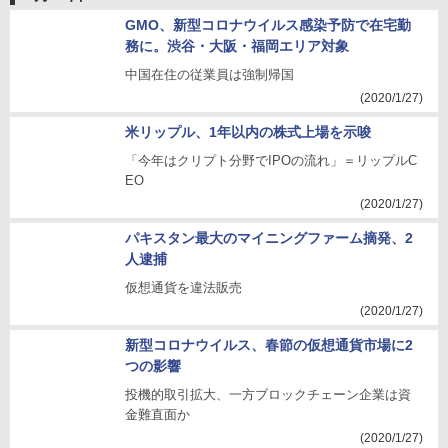
GMO、新型コロナウイルス感染予防で在宅勤
務に。渋谷・大阪・福岡エリア対象
中国在住の従業員は強制帰国
(2020/1/27)
米リップル、1年以内の株式上場を示唆
「今年はクリプト分野でIPOの流れ」＝リップルC
EO
(2020/1/27)
パキスタン最大のマイニングファーム摘発、2
人逮捕
仮想通貨を違法販売
(2020/1/27)
新型コロナウイルス、春節の仮想通貨市場に2
つの影響
投機的取引拡大、一方ブロックチェーン企業は資
金難直面か
(2020/1/27)