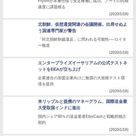
Prysmが本番仕様で安定稼働に成功。ノードの同期
速度に課題残る
(2020/1/16)
北朝鮮、仮想通貨関連の会議開催。出席せぬよ
う国連専門家が警告
「対北朝鮮制裁違反」に問われる可能性──ロイタ
ー報道
(2020/1/16)
エンタープライズイーサリアムの公式テストネ
ットをEEAが立ち上げ
企業連合の加盟企業向けに無償の大規模テスト環
境を提供
(2020/1/16)
米リップルと提携のマネーグラム、国際送金最
大受取国インドに進出
国内シェア80％の送金業者EbixCashと戦略的独占
契約
(2020/1/16)