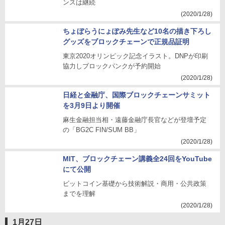
ンスは継続
(2020/1/28)
ちょぼらうにょぽみ先生など10名の描き下ろし
グッズをブロックチェーンで正規品証明
東京2020オリンピック記念イラスト。DNPが印刷
協力しブロックパンクが予約開始
(2020/1/28)
日経と金融庁、国際ブロックチェーンサミット
を3月9日より開催
麻生金融担当相・遠藤金融庁長官などが登壇予定
の「BG2C FIN/SUM BB」
(2020/1/28)
MIT、ブロックチェーン講義全24回をYouTube
にて公開
ビットコイン基礎から技術解説・商用・公共政策
までを理解
(2020/1/28)
1月27日