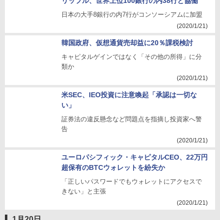
リップル、世界上位100銀行の内38行と協働
日本の大手8銀行の内7行がコンソーシアムに加盟
(2020/1/21)
韓国政府、仮想通貨売却益に20％課税検討
キャピタルゲインではなく「その他の所得」に分
類か
(2020/1/21)
米SEC、IEO投資に注意喚起「承認は一切な
い」
証券法の違反懸念など問題点を指摘し投資家へ警
告
(2020/1/21)
ユーロパシフィック・キャピタルCEO、22万円
超保有のBTCウォレットを紛失か
「正しいパスワードでもウォレットにアクセスで
きない」と主張
(2020/1/21)
1月20日