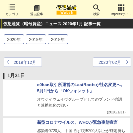
カテゴリ
過去記事
検索
Impressサイト
仮想通貨（暗号資産）ニュース 2020年1月 記事一覧
2020
年
2019
年
2018
年
2019年12月
2020年02月
1月31日
c0ban取引所運営のLastRootsが社名変更へ。
5月1日から「OKウォレット」
オウケイウェイヴグループとしてのブランド強調
と連携強化の狙い
(2020/1/31)
新型コロナウイルス、WHOが緊急事態宣言
感染者9720人、中国では1万5200人以上が確定待ち