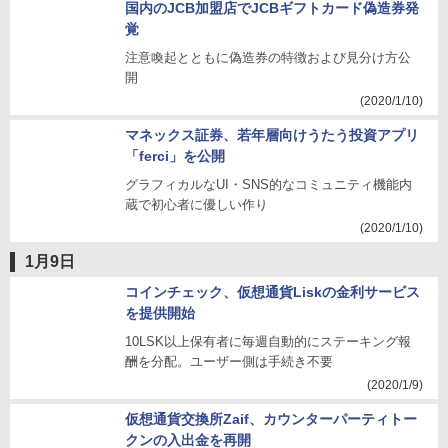
国内のJCB加盟店でJCBギフトカード偽造券発
覚
注意喚起とともに偽造券の特徴および見分け方公
開
(2020/1/10)
マネックス証券、若年層向けうたう投資アプリ
「ferci」を公開
グラフィカルなUI・SNS的なコミュニティ機能内
蔵で初心者に優しい作り
(2020/1/10)
1月9日
コインチェック、仮想通貨Liskの金利サービス
を提供開始
10LSK以上保有者に毎週自動的にステーキング報
酬を分配。ユーザー側は手続き不要
(2020/1/9)
仮想通貨交換所Zaif、カウンターパーティトー
クンの入出金を再開