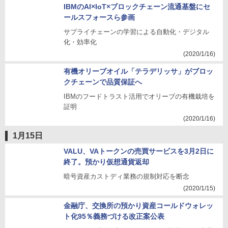
IBMのAI×IoT×ブロックチェーン流通基盤にセ
ールスフォースら参画
サプライチェーンの学習による自動化・デジタル
化・効率化
(2020/1/16)
有機オリーブオイル「テラデリッサ」がブロッ
クチェーンで品質保証へ
IBMのフードトラスト活用でオリーブの有機栽培を
証明
(2020/1/16)
1月15日
VALU、VAトークンの売買サービスを3月2日に
終了。預かり仮想通貨返却
暗号資産カストディ業務の規制対応を断念
(2020/1/15)
金融庁、交換所の預かり資産コールドウォレッ
ト化95％義務づける改正案公表