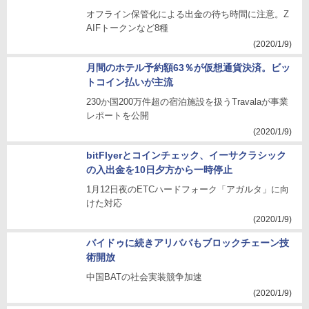
オフライン保管化による出金の待ち時間に注意。Z
AIFトークンなど8種
(2020/1/9)
月間のホテル予約額63％が仮想通貨決済。ビッ
トコイン払いが主流
230か国200万件超の宿泊施設を扱うTravalaが事業
レポートを公開
(2020/1/9)
bitFlyerとコインチェック、イーサクラシック
の入出金を10日夕方から一時停止
1月12日夜のETCハードフォーク「アガルタ」に向
けた対応
(2020/1/9)
バイドゥに続きアリババもブロックチェーン技
術開放
中国BATの社会実装競争加速
(2020/1/9)