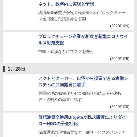
ネット」数年内に実現と予想
経済産業研究所が次世代産業へのブロックチェー
ン適用論じた議事録を公開
(2020/1/29)
ブロックチェーン企業が相次ぎ新型コロナウイ
ルス対策支援
中国・武漢などにマスクを寄付
(2020/1/29)
1月28日
アクトとクーガー、自宅から投票できる選挙シ
ステムの共同開発に着手
選挙管理の効率化とゼロ知識証明による秘密投
票・透明性の両立目指す
(2020/1/28)
仮想通貨交換所Bitgateが株式譲渡によりダイ
コーHDGの子会社化
仮想通貨の現物売買など一部サービスのメンテナ