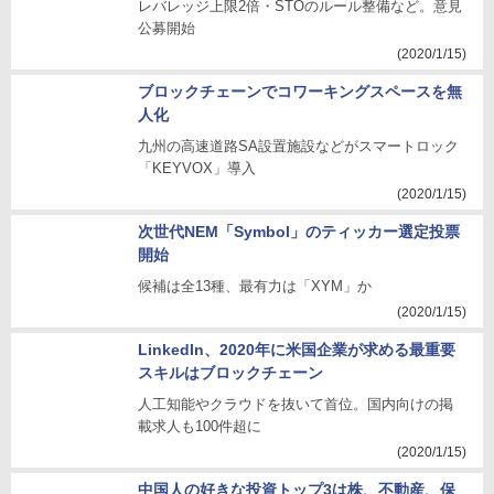
レバレッジ上限2倍・STOのルール整備など。意見
公募開始
(2020/1/15)
ブロックチェーンでコワーキングスペースを無
人化
九州の高速道路SA設置施設などがスマートロック
「KEYVOX」導入
(2020/1/15)
次世代NEM「Symbol」のティッカー選定投票
開始
候補は全13種、最有力は「XYM」か
(2020/1/15)
LinkedIn、2020年に米国企業が求める最重要
スキルはブロックチェーン
人工知能やクラウドを抜いて首位。国内向けの掲
載求人も100件超に
(2020/1/15)
中国人の好きな投資トップ3は株、不動産、保