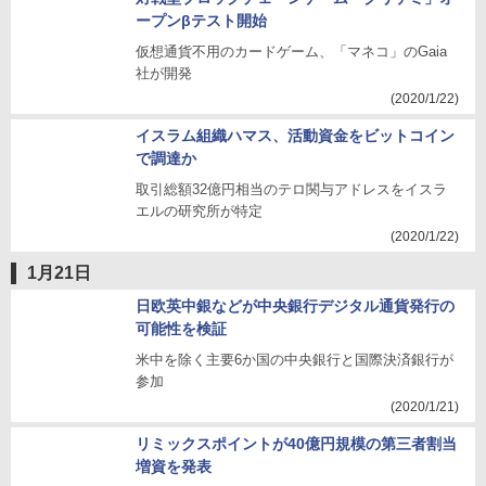
ープンβテスト開始
仮想通貨不用のカードゲーム、「マネコ」のGaia
社が開発
(2020/1/22)
イスラム組織ハマス、活動資金をビットコイン
で調達か
取引総額32億円相当のテロ関与アドレスをイスラ
エルの研究所が特定
(2020/1/22)
1月21日
日欧英中銀などが中央銀行デジタル通貨発行の
可能性を検証
米中を除く主要6か国の中央銀行と国際決済銀行が
参加
(2020/1/21)
リミックスポイントが40億円規模の第三者割当
増資を発表